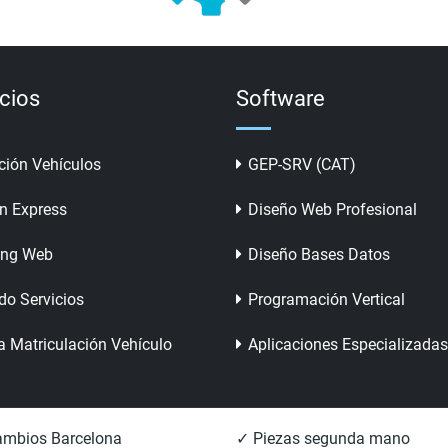
icios
Software
ción Vehículos
GEP-SRV (CAT)
n Express
Diseño Web Profesional
ing Web
Diseño Bases Datos
do Servicios
Programación Vertical
a Matriculación Vehículo
Aplicaciones Especializadas
mbios Barcelona
✓ Piezas segunda mano