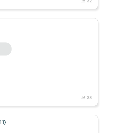
32
33
11)