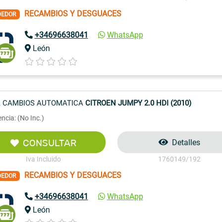
RECAMBIOS Y DESGUACES
DEDOR
+34696638041
WhatsApp
León
 CAMBIOS AUTOMATICA
CITROEN JUMPY 2.0 HDI (2010)
ncia: (No Inc.)
CONSULTAR
Detalles
Iva Incluido
1760149/192
RECAMBIOS Y DESGUACES
DEDOR
+34696638041
WhatsApp
León