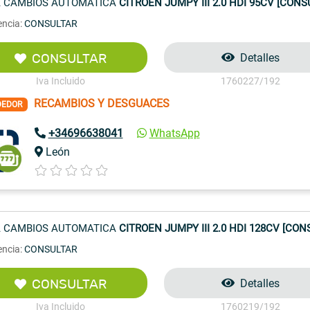
 CAMBIOS AUTOMATICA
CITROEN JUMPY III 2.0 HDI 95CV [CONSU
encia:
CONSULTAR
CONSULTAR
Detalles
Iva Incluido
1760227/192
RECAMBIOS Y DESGUACES
DEDOR
+34696638041
WhatsApp
León
 CAMBIOS AUTOMATICA
CITROEN JUMPY III 2.0 HDI 128CV [CONS
encia:
CONSULTAR
CONSULTAR
Detalles
Iva Incluido
1760219/192