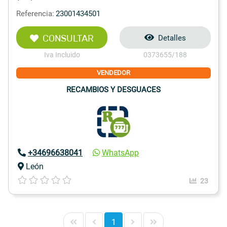
Referencia:
23001434501
CONSULTAR
Detalles
Iva Incluido
0373655/188
VENDEDOR
RECAMBIOS Y DESGUACES
+34696638041
WhatsApp
León
23
1