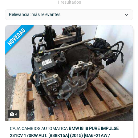
1 resultados
4
CAJA CAMBIOS AUTOMATICA
BMW I8 I8 PURE IMPULSE
231CV 170KW AUT. [B38K15A] (2015) [GA6F21AW /