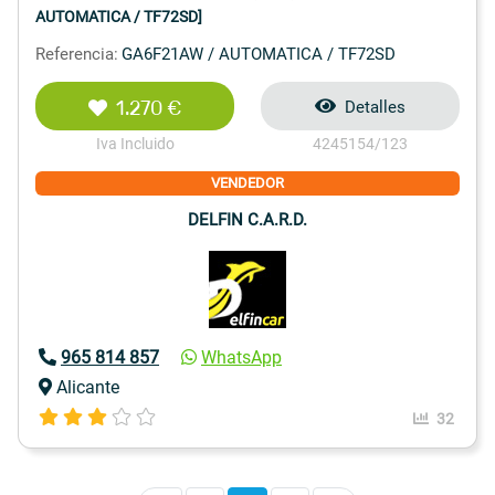
AUTOMATICA / TF72SD]
Referencia:
GA6F21AW / AUTOMATICA / TF72SD
1.270 €
Detalles
Iva Incluido
4245154/123
VENDEDOR
DELFIN C.A.R.D.
965 814 857
WhatsApp
Alicante
32