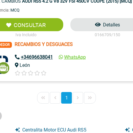
 CAMBIOS
AUDI RS5 4.2 G V8 32V FSI 450CV COUPE (2015) [MCQ]
encia:
MCQ
CONSULTAR
Detalles
Iva Incluido
0166709/150
RECAMBIOS Y DESGUACES
DEDOR
+34696638041
WhatsApp
León
1
Centralita Motor ECU Audi RS5