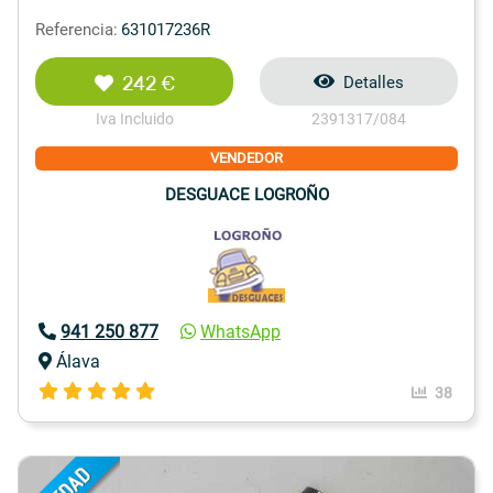
Referencia:
631017236R
242 €
Detalles
Iva Incluido
2391317/084
VENDEDOR
DESGUACE LOGROÑO
941 250 877
WhatsApp
Álava
38