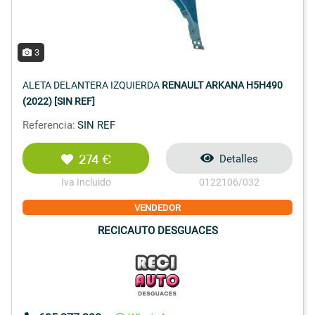
3
ALETA DELANTERA IZQUIERDA
RENAULT ARKANA H5H490
(2022) [SIN REF]
Referencia:
SIN REF
274 €
Detalles
Iva Incluido
0122106/032
VENDEDOR
RECICAUTO DESGUACES