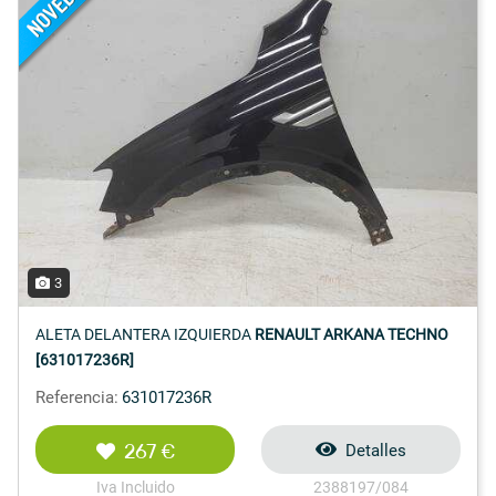
3
ALETA DELANTERA IZQUIERDA
RENAULT ARKANA TECHNO
[631017236R]
Referencia:
631017236R
267 €
Detalles
Iva Incluido
2388197/084