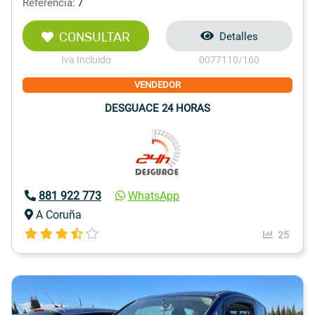
Referencia:
7
CONSULTAR
Detalles
Iva Incluido
0077110/160
VENDEDOR
DESGUACE 24 HORAS
881 922 773
WhatsApp
A Coruña
25