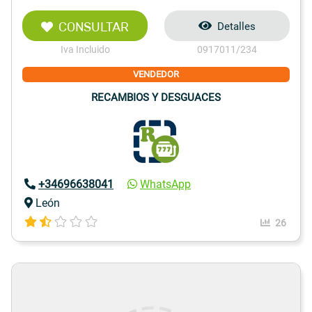
CONSULTAR
Detalles
Iva Incluido
0917011/234
VENDEDOR
RECAMBIOS Y DESGUACES
+34696638041
WhatsApp
León
26