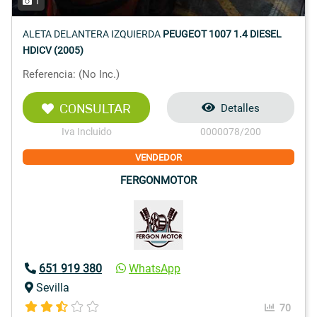
1
ALETA DELANTERA IZQUIERDA
PEUGEOT 1007 1.4 DIESEL
HDICV (2005)
Referencia: (No Inc.)
CONSULTAR
Detalles
Iva Incluido
0000078/200
VENDEDOR
FERGONMOTOR
651 919 380
WhatsApp
Sevilla
70