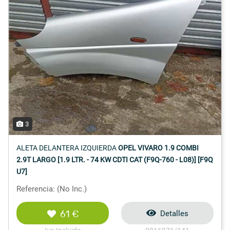
3
ALETA DELANTERA IZQUIERDA
OPEL VIVARO 1.9 COMBI
2.9T LARGO [1.9 LTR. - 74 KW CDTI CAT (F9Q-760 - L08)] [F9Q
U7]
Referencia: (No Inc.)
61 €
Detalles