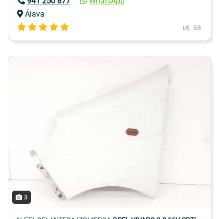
941 250 877
WhatsApp
Álava
68
3