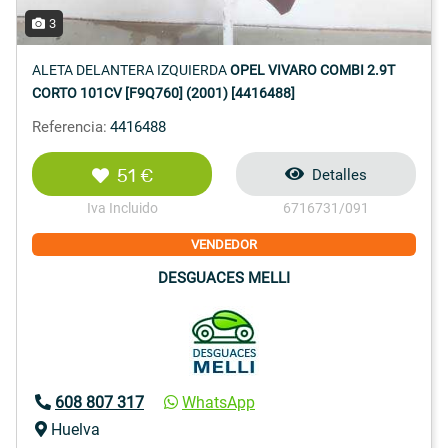
3
ALETA DELANTERA IZQUIERDA
OPEL VIVARO COMBI 2.9T
CORTO 101CV [F9Q760] (2001) [4416488]
Referencia:
4416488
51 €
Detalles
Iva Incluido
6716731/091
VENDEDOR
DESGUACES MELLI
608 807 317
WhatsApp
Huelva