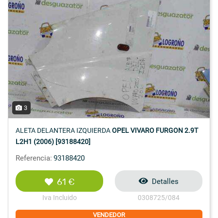
3
ALETA DELANTERA IZQUIERDA
OPEL VIVARO FURGON 2.9T
L2H1 (2006) [93188420]
Referencia:
93188420
61 €
Detalles
Iva Incluido
0308725/084
VENDEDOR