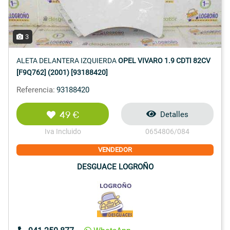
3
ALETA DELANTERA IZQUIERDA
OPEL VIVARO 1.9 CDTI 82CV
[F9Q762] (2001) [93188420]
Referencia:
93188420
49 €
Detalles
Iva Incluido
0654806/084
VENDEDOR
DESGUACE LOGROÑO