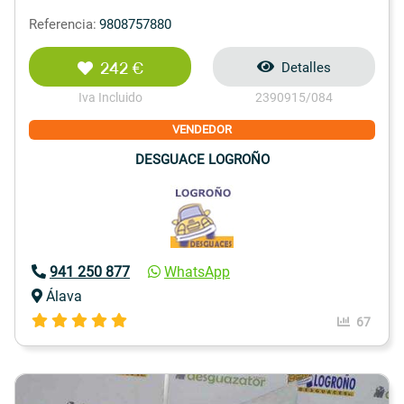
Referencia:
9808757880
242 €
Detalles
Iva Incluido
2390915/084
VENDEDOR
DESGUACE LOGROÑO
941 250 877
WhatsApp
Álava
67