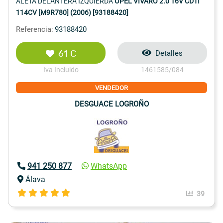
ALETA DELANTERA IZQUIERDA
OPEL VIVARO 2.0 16V CDTI
114CV [M9R780] (2006) [93188420]
Referencia:
93188420
61 €
Detalles
Iva Incluido
1461585/084
VENDEDOR
DESGUACE LOGROÑO
941 250 877
WhatsApp
Álava
39