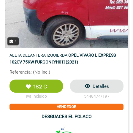
4
ALETA DELANTERA IZQUIERDA
OPEL VIVARO L EXPRESS
102CV 75KW FURGON [YH01] (2021)
Referencia: (No Inc.)
182 €
Detalles
Iva Incluido
5448474/197
VENDEDOR
DESGUACES EL POLACO