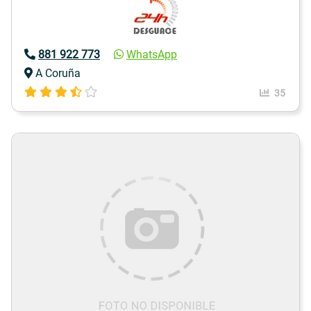
881 922 773
WhatsApp
A Coruña
35