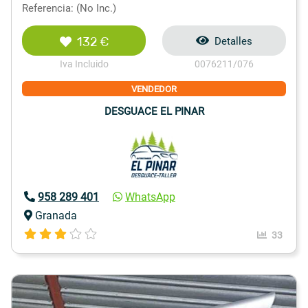
Referencia: (No Inc.)
132 €
Detalles
Iva Incluido
0076211/076
VENDEDOR
DESGUACE EL PINAR
958 289 401
WhatsApp
Granada
33