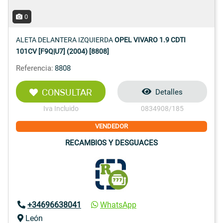
0
ALETA DELANTERA IZQUIERDA
OPEL VIVARO 1.9 CDTI
101CV [F9Q|U7] (2004) [8808]
Referencia:
8808
CONSULTAR
Detalles
Iva Incluido
0834908/185
VENDEDOR
RECAMBIOS Y DESGUACES
+34696638041
WhatsApp
León