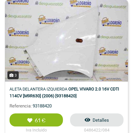
3
ALETA DELANTERA IZQUIERDA
OPEL VIVARO 2.0 16V CDTI
114CV [M9R630] (2006) [93188420]
Referencia:
93188420
61 €
Detalles
Iva Incluido
0486422/084