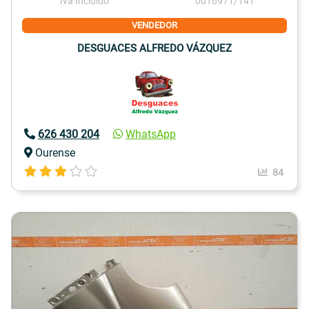
Iva Incluido
0016971/141
VENDEDOR
DESGUACES ALFREDO VÁZQUEZ
626 430 204
WhatsApp
Ourense
84