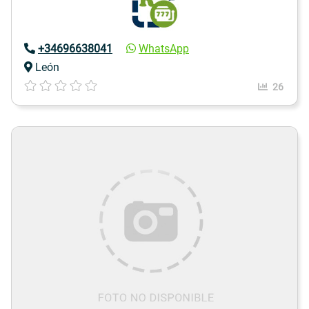
+34696638041
WhatsApp
León
26