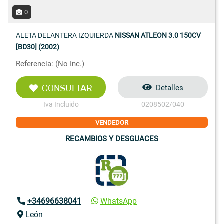
0
ALETA DELANTERA IZQUIERDA
NISSAN ATLEON 3.0 150CV
[BD30] (2002)
Referencia: (No Inc.)
CONSULTAR
Detalles
Iva Incluido
0208502/040
VENDEDOR
RECAMBIOS Y DESGUACES
+34696638041
WhatsApp
León