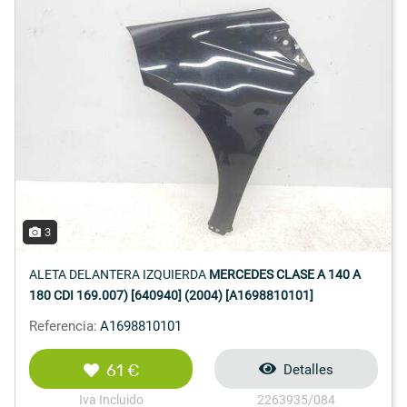
3
ALETA DELANTERA IZQUIERDA
MERCEDES CLASE A 140 A
180 CDI 169.007) [640940] (2004) [A1698810101]
Referencia:
A1698810101
61 €
Detalles
Iva Incluido
2263935/084