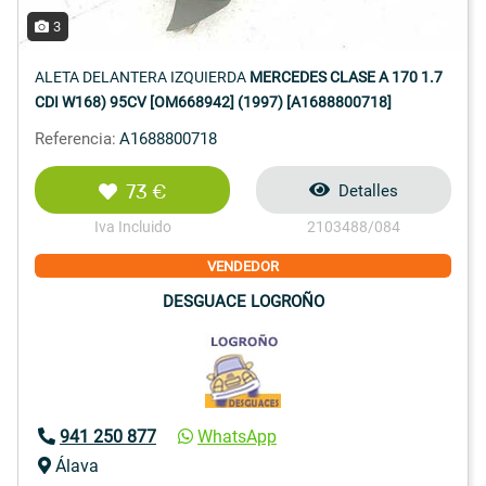
3
ALETA DELANTERA IZQUIERDA
MERCEDES CLASE A 170 1.7
CDI W168) 95CV [OM668942] (1997) [A1688800718]
Referencia:
A1688800718
73 €
Detalles
Iva Incluido
2103488/084
VENDEDOR
DESGUACE LOGROÑO
941 250 877
WhatsApp
Álava