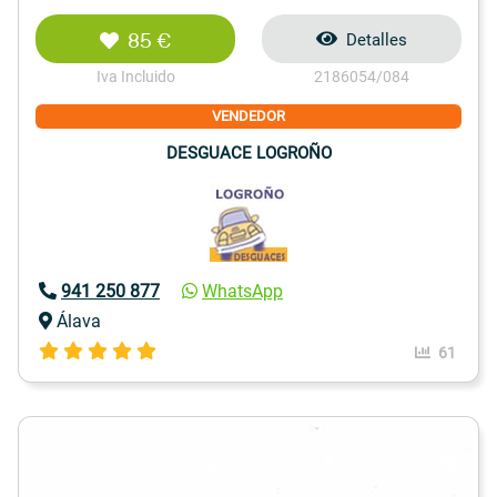
85 €
Detalles
Iva Incluido
2186054/084
VENDEDOR
DESGUACE LOGROÑO
941 250 877
WhatsApp
Álava
61