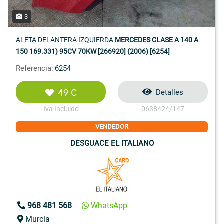
3
ALETA DELANTERA IZQUIERDA
MERCEDES CLASE A 140 A
150 169.331) 95CV 70KW [266920] (2006) [6254]
Referencia:
6254
49 €
Detalles
Iva Incluido
0638424/147
VENDEDOR
DESGUACE EL ITALIANO
968 481 568
WhatsApp
Murcia