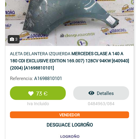
3
ALETA DELANTERA IZQUIERDA
MERCEDES CLASE A 140 A
180 CDI EXCLUSIVE EDITION 169.007) 128CV 94KW [640940]
(2004) [A1698810101]
Referencia:
A1698810101
73 €
Detalles
Iva Incluido
0484963/084
VENDEDOR
DESGUACE LOGROÑO