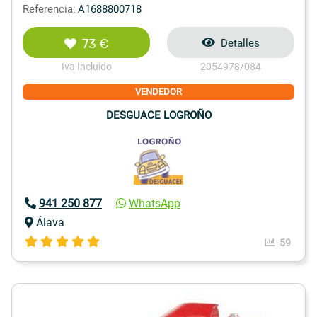
Referencia:
A1688800718
73 €
Detalles
Iva Incluido
2054978/084
VENDEDOR
DESGUACE LOGROÑO
941 250 877
WhatsApp
Álava
59