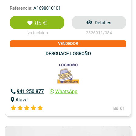
Referencia:
A1698810101
85 €
Detalles
Iva Incluido
2326911/084
VENDEDOR
DESGUACE LOGROÑO
941 250 877
WhatsApp
Álava
61