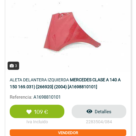
3
ALETA DELANTERA IZQUIERDA
MERCEDES CLASE A 140 A
150 169.031) [266920] (2004) [A1698810101]
Referencia:
A1698810101
109 €
Detalles
Iva Incluido
2283504/084
VENDEDOR