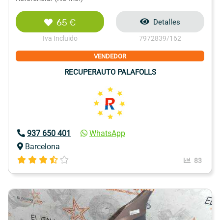
65 €
Detalles
Iva Incluido
7972839/162
VENDEDOR
RECUPERAUTO PALAFOLLS
937 650 401
WhatsApp
Barcelona
83