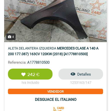
4
ALETA DELANTERA IZQUIERDA
MERCEDES CLASE A 140 A
200 177.087) 163CV 120KW (2018) [A1778810500]
Referencia:
A1778810500
242 €
Detalles
Iva Incluido
1253163/147
VENDEDOR
DESGUACE EL ITALIANO