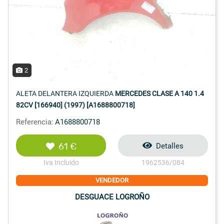
2
ALETA DELANTERA IZQUIERDA
MERCEDES CLASE A 140 1.4
82CV [166940] (1997) [A1688800718]
Referencia:
A1688800718
61 €
Detalles
Iva Incluido
1962536/084
VENDEDOR
DESGUACE LOGROÑO