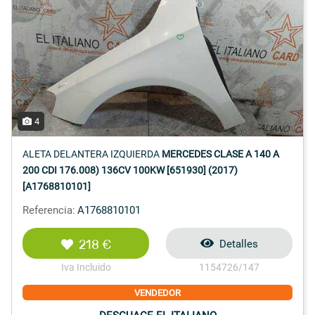
4
ALETA DELANTERA IZQUIERDA
MERCEDES CLASE A 140 A
200 CDI 176.008) 136CV 100KW [651930] (2017)
[A1768810101]
Referencia:
A1768810101
218 €
Detalles
Iva Incluido
1154726/147
VENDEDOR