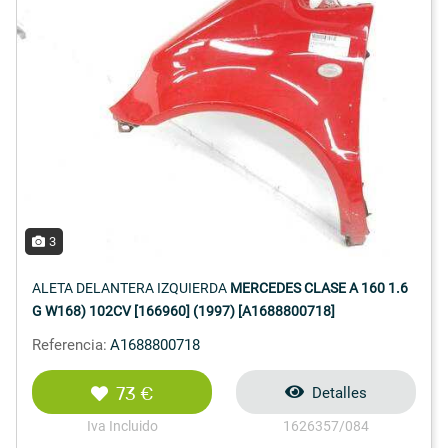
3
ALETA DELANTERA IZQUIERDA
MERCEDES CLASE A 160 1.6
G W168) 102CV [166960] (1997) [A1688800718]
Referencia:
A1688800718
73 €
Detalles
Iva Incluido
1626357/084