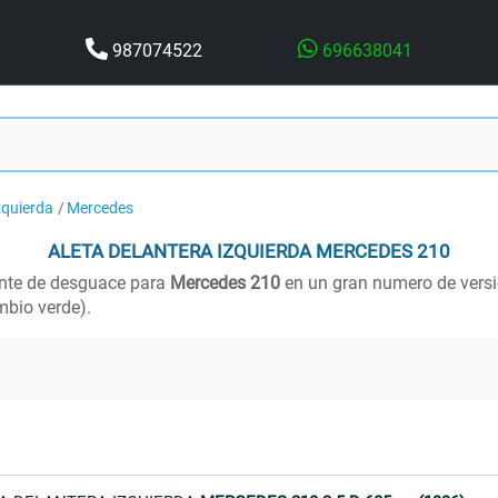
987074522
696638041
zquierda
Mercedes
ALETA DELANTERA IZQUIERDA
MERCEDES 210
nte de desguace para
Mercedes 210
en un gran numero de versio
bio verde).