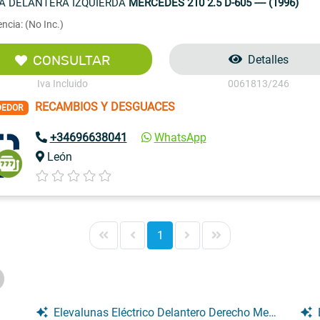
A DELANTERA IZQUIERDA
MERCEDES 210 2.5 D-605 ---- (1996)
ncia: (No Inc.)
CONSULTAR
Detalles
Iva Incluido
0061813/246
RECAMBIOS Y DESGUACES
DEDOR
+34696638041
WhatsApp
León
1
Elevalunas Eléctrico Delantero Derecho Mercedes 210