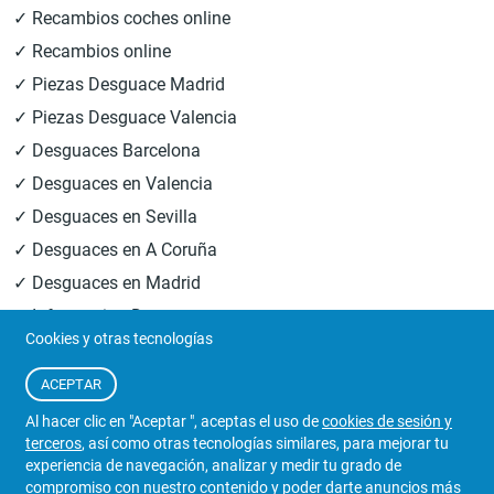
✓ Recambios coches online
✓ Recambios online
✓ Piezas Desguace Madrid
✓ Piezas Desguace Valencia
✓ Desguaces Barcelona
✓ Desguaces en Valencia
✓ Desguaces en Sevilla
✓ Desguaces en A Coruña
✓ Desguaces en Madrid
✓ Informacion Desguaces
Cookies y otras tecnologías
© 2026
Central Desguaces Europiezas
.Todos los derechos
ACEPTAR
reservados.
Al hacer clic en "Aceptar ", aceptas el uso de
cookies de sesión y
terceros
, así como otras tecnologías similares, para mejorar tu
experiencia de navegación, analizar y medir tu grado de
compromiso con nuestro contenido y poder darte anuncios más