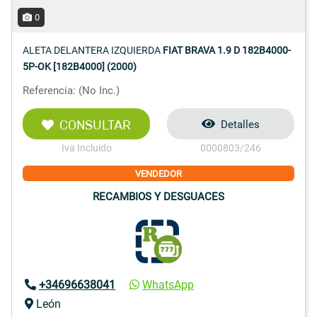
0
ALETA DELANTERA IZQUIERDA
FIAT BRAVA 1.9 D 182B4000-
5P-OK [182B4000] (2000)
Referencia: (No Inc.)
CONSULTAR
Detalles
Iva Incluido
0000803/246
VENDEDOR
RECAMBIOS Y DESGUACES
+34696638041
WhatsApp
León