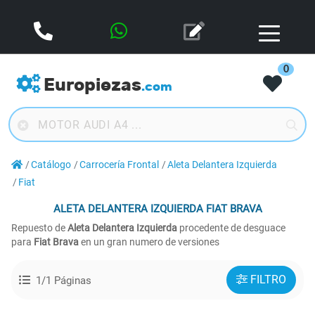
0
Europiezas
.com
Catálogo
Carrocería Frontal
Aleta Delantera Izquierda
Fiat
ALETA DELANTERA IZQUIERDA
FIAT BRAVA
Repuesto de
Aleta Delantera Izquierda
procedente de desguace
para
Fiat Brava
en un gran numero de versiones
FILTRO
1/1 Páginas