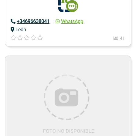
+34696638041
WhatsApp
León
41