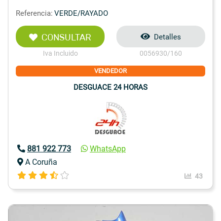
Referencia:
VERDE/RAYADO
CONSULTAR
Detalles
Iva Incluido
0056930/160
VENDEDOR
DESGUACE 24 HORAS
881 922 773
WhatsApp
A Coruña
43