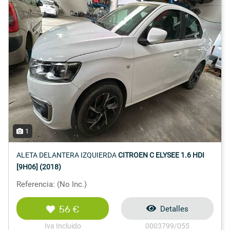
1
ALETA DELANTERA IZQUIERDA
CITROEN C ELYSEE 1.6 HDI
[9H06] (2018)
Referencia: (No Inc.)
56 €
Detalles
Iva Incluido
0003799/055