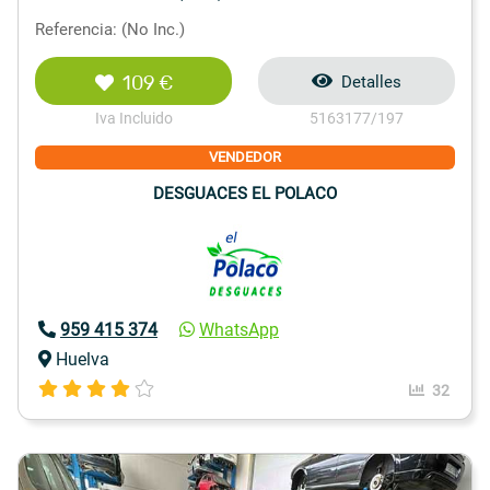
Referencia: (No Inc.)
109 €
Detalles
Iva Incluido
5163177/197
VENDEDOR
DESGUACES EL POLACO
959 415 374
WhatsApp
Huelva
32