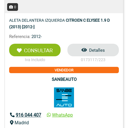
0
ALETA DELANTERA IZQUIERDA
CITROEN C ELYSEE 1.9 D
(2013) [2012-]
Referencia:
2012-
CONSULTAR
Detalles
Iva Incluido
0173117/223
VENDEDOR
SANBEAUTO
916 044 407
WhatsApp
Madrid