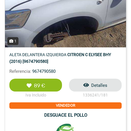
1
ALETA DELANTERA IZQUIERDA
CITROEN C ELYSEE BHY
(2016) [9674790580]
Referencia:
9674790580
89 €
Detalles
Iva Incluido
1336241/181
VENDEDOR
DESGUACE EL POLLO