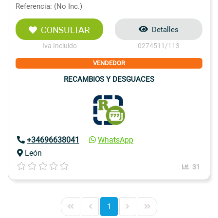
Referencia: (No Inc.)
CONSULTAR
Detalles
Iva Incluido
0274511/113
VENDEDOR
RECAMBIOS Y DESGUACES
+34696638041
WhatsApp
León
31
1