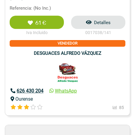
Referencia: (No Inc.)
61 €
Detalles
Iva Incluido
0017038/141
VENDEDOR
DESGUACES ALFREDO VÁZQUEZ
626 430 204
WhatsApp
Ourense
85