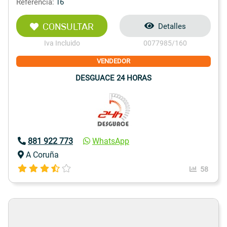
Referencia:
16
CONSULTAR
Detalles
Iva Incluido
0077985/160
VENDEDOR
DESGUACE 24 HORAS
881 922 773
WhatsApp
A Coruña
58