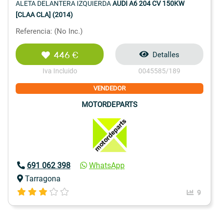
ALETA DELANTERA IZQUIERDA
AUDI A6 204 CV 150KW
[CLAA CLA] (2014)
Referencia: (No Inc.)
446 €
Detalles
Iva Incluido
0045585/189
VENDEDOR
MOTORDEPARTS
691 062 398
WhatsApp
Tarragona
9