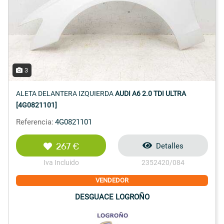
3
ALETA DELANTERA IZQUIERDA
AUDI A6 2.0 TDI ULTRA
[4G0821101]
Referencia:
4G0821101
267 €
Detalles
Iva Incluido
2352420/084
VENDEDOR
DESGUACE LOGROÑO