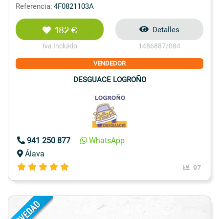
Referencia:
4F0821103A
182 €
Detalles
Iva Incluido
1486887/084
VENDEDOR
DESGUACE LOGROÑO
941 250 877
WhatsApp
Álava
97