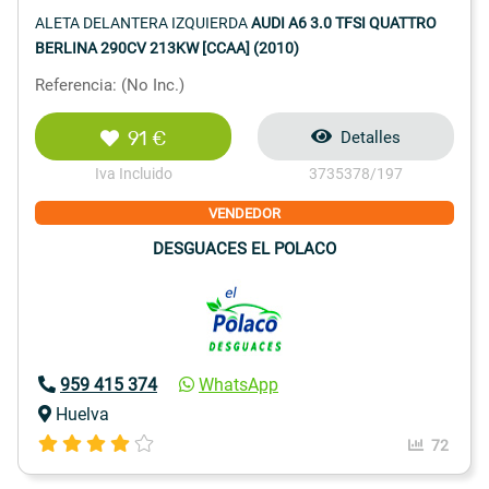
ALETA DELANTERA IZQUIERDA
AUDI A6 3.0 TFSI QUATTRO
BERLINA 290CV 213KW [CCAA] (2010)
Referencia: (No Inc.)
91 €
Detalles
Iva Incluido
3735378/197
VENDEDOR
DESGUACES EL POLACO
959 415 374
WhatsApp
Huelva
72