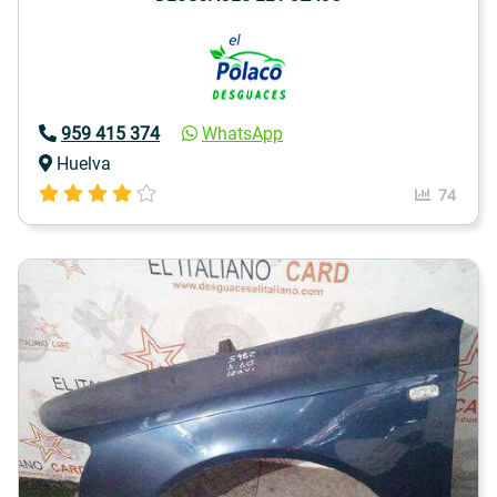
959 415 374
WhatsApp
Huelva
74