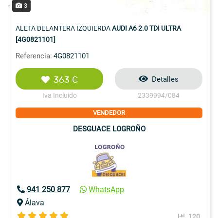
3
ALETA DELANTERA IZQUIERDA
AUDI A6 2.0 TDI ULTRA
[4G0821101]
Referencia:
4G0821101
363 €
Detalles
Iva Incluido
2339994/084
VENDEDOR
DESGUACE LOGROÑO
941 250 877
WhatsApp
Álava
120