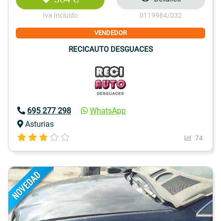
Iva Incluido
0119984/032
VENDEDOR
RECICAUTO DESGUACES
695 277 298
WhatsApp
Asturias
74