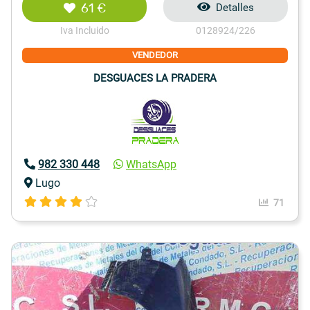
61 €
Detalles
Iva Incluido
0128924/226
VENDEDOR
DESGUACES LA PRADERA
982 330 448
WhatsApp
Lugo
71