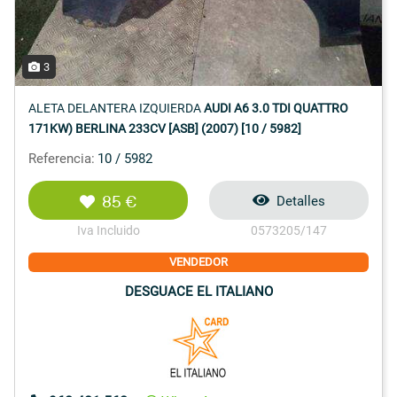
3
ALETA DELANTERA IZQUIERDA
AUDI A6 3.0 TDI QUATTRO
171KW) BERLINA 233CV [ASB] (2007) [10 / 5982]
Referencia:
10 / 5982
85 €
Detalles
Iva Incluido
0573205/147
VENDEDOR
DESGUACE EL ITALIANO