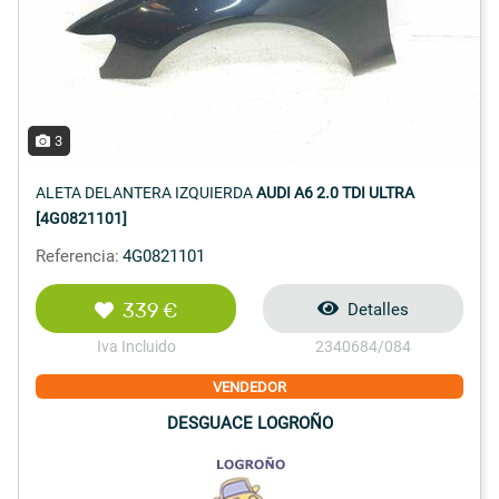
3
ALETA DELANTERA IZQUIERDA
AUDI A6 2.0 TDI ULTRA
[4G0821101]
Referencia:
4G0821101
339 €
Detalles
Iva Incluido
2340684/084
VENDEDOR
DESGUACE LOGROÑO