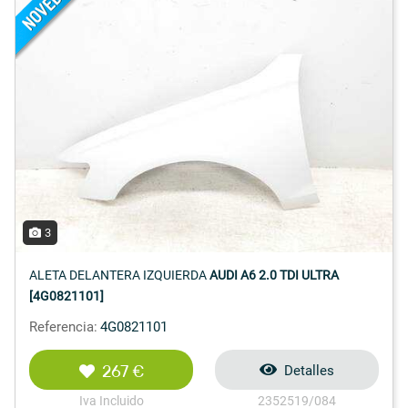
3
ALETA DELANTERA IZQUIERDA
AUDI A6 2.0 TDI ULTRA
[4G0821101]
Referencia:
4G0821101
267 €
Detalles
Iva Incluido
2352519/084