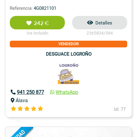
Referencia:
4G0821101
242 €
Detalles
Iva Incluido
2365834/084
VENDEDOR
DESGUACE LOGROÑO
941 250 877
WhatsApp
Álava
77