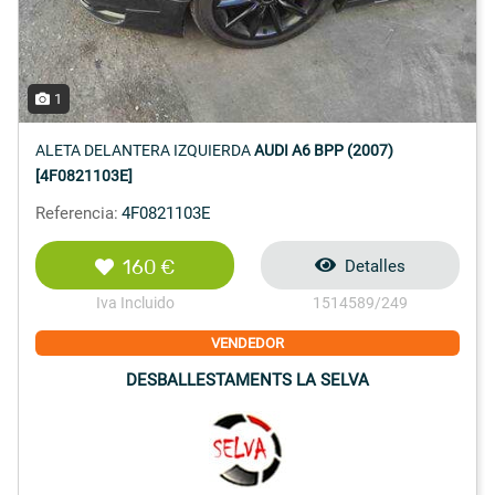
1
ALETA DELANTERA IZQUIERDA
AUDI A6 BPP (2007)
[4F0821103E]
Referencia:
4F0821103E
160 €
Detalles
Iva Incluido
1514589/249
VENDEDOR
DESBALLESTAMENTS LA SELVA