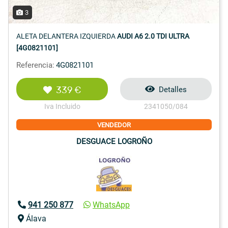
3
ALETA DELANTERA IZQUIERDA
AUDI A6 2.0 TDI ULTRA
[4G0821101]
Referencia:
4G0821101
339 €
Detalles
Iva Incluido
2341050/084
VENDEDOR
DESGUACE LOGROÑO
941 250 877
WhatsApp
Álava