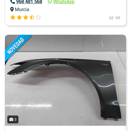
968 481 568
WhatsApp
Murcia
69
3