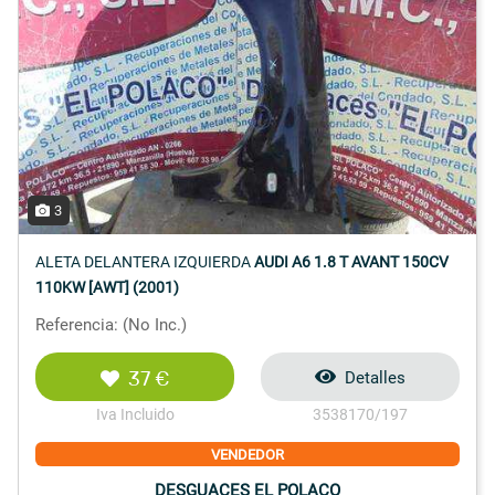
3
ALETA DELANTERA IZQUIERDA
AUDI A6 1.8 T AVANT 150CV
110KW [AWT] (2001)
Referencia: (No Inc.)
37 €
Detalles
Iva Incluido
3538170/197
VENDEDOR
DESGUACES EL POLACO