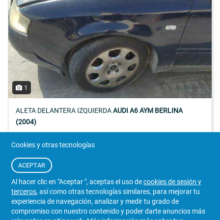
1
ALETA DELANTERA IZQUIERDA
AUDI A6 AYM BERLINA
(2004)
Referencia: (No Inc.)
Cookies y otras tecnologías
52 €
Detalles
ACEPTAR
Iva Incluido
0181616/273
Al hacer clic en "Aceptar ", aceptas el uso de
cookies de sesión y
terceros
, así como otras tecnologías similares, para mejorar tu
VENDEDOR
experiencia de navegación, analizar y medir tu grado de
compromiso con nuestro contenido y poder darte anuncios más
AUTORECICLA Y GRÚAS RS