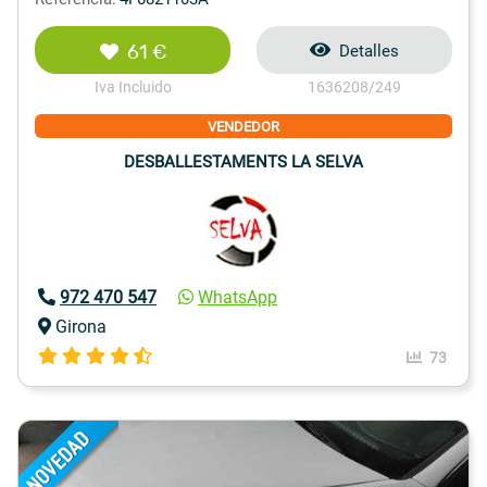
61 €
Detalles
Iva Incluido
1636208/249
VENDEDOR
DESBALLESTAMENTS LA SELVA
972 470 547
WhatsApp
Girona
73