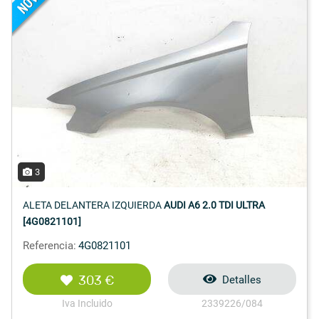
3
ALETA DELANTERA IZQUIERDA
AUDI A6 2.0 TDI ULTRA
[4G0821101]
Referencia:
4G0821101
303 €
Detalles
Iva Incluido
2339226/084