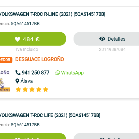
VOLKSWAGEN T-ROC R-LINE (2021) [5QA614517BB]
encia:
5QA614517BB
484 €
Detalles
Iva Incluido
2314988/084
DESGUACE LOGROÑO
DEDOR
941 250 877
WhatsApp
Álava
VOLKSWAGEN T-ROC LIFE (2021) [5QA614517BB]
encia:
5QA614517BB