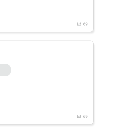
69
69