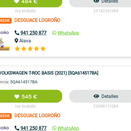
484 €
Detalles
Iva Incluido
2314234/084
DESGUACE LOGROÑO
DEDOR
941 250 877
WhatsApp
Álava
VOLKSWAGEN T-ROC BASIS (2021) [5QA614517BA]
encia:
5QA614517BA
545 €
Detalles
Iva Incluido
2309817/084
DESGUACE LOGROÑO
DEDOR
941 250 877
WhatsApp