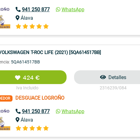
941 250 877
WhatsApp
Álava
VOLKSWAGEN T-ROC LIFE (2021) [5QA614517BB]
encia:
5QA614517BB
424 €
Detalles
Iva Incluido
2316239/084
DESGUACE LOGROÑO
DEDOR
941 250 877
WhatsApp
Álava