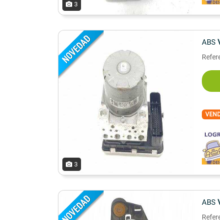
3
ABS
Refer
VEN
3
ABS
Refer