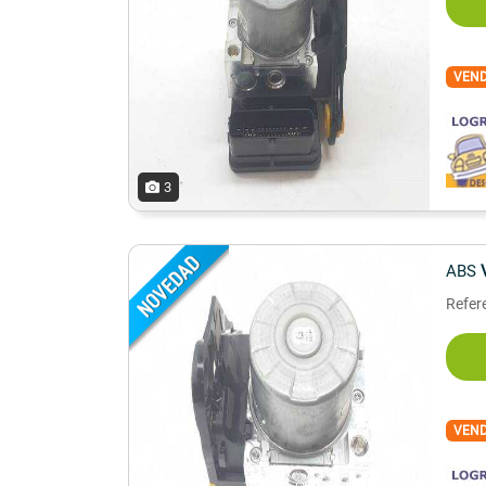
VEN
3
ABS
Refer
VEN