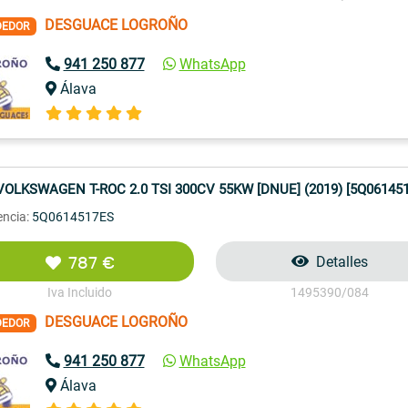
DESGUACE LOGROÑO
DEDOR
941 250 877
WhatsApp
Álava
VOLKSWAGEN T-ROC 2.0 TSI 300CV 55KW [DNUE] (2019) [5Q06145
encia:
5Q0614517ES
787 €
Detalles
Iva Incluido
1495390/084
DESGUACE LOGROÑO
DEDOR
941 250 877
WhatsApp
Álava