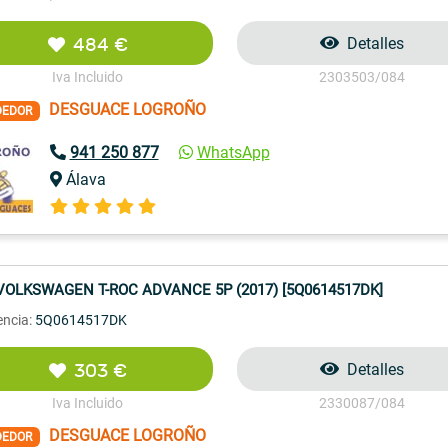
484 €
Detalles
Iva Incluido
2303503/084
DESGUACE LOGROÑO
DEDOR
941 250 877
WhatsApp
Álava
VOLKSWAGEN T-ROC ADVANCE 5P (2017) [5Q0614517DK]
encia:
5Q0614517DK
303 €
Detalles
Iva Incluido
2330087/084
DESGUACE LOGROÑO
DEDOR