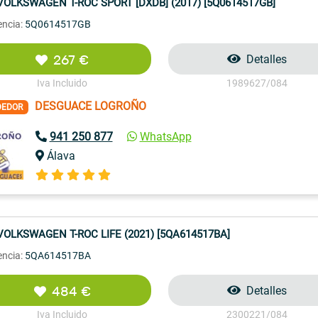
VOLKSWAGEN T-ROC SPORT [DXDB] (2017) [5Q0614517GB]
encia:
5Q0614517GB
267 €
Detalles
Iva Incluido
1989627/084
DESGUACE LOGROÑO
DEDOR
941 250 877
WhatsApp
Álava
VOLKSWAGEN T-ROC LIFE (2021) [5QA614517BA]
encia:
5QA614517BA
484 €
Detalles
Iva Incluido
2300221/084