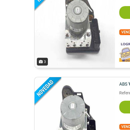
VEN
3
ABS
Refer
VEN