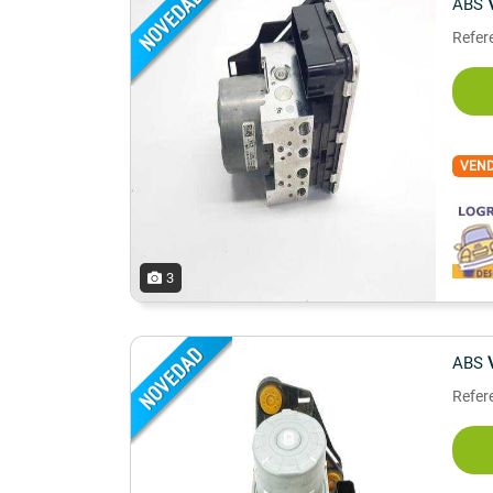
ABS
Refer
VEN
3
ABS
Refer