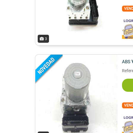
VEN
3
ABS
Refer
VEN