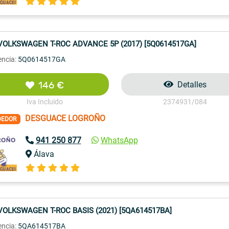
VOLKSWAGEN T-ROC ADVANCE 5P (2017) [5Q0614517GA]
encia:
5Q0614517GA
146 €
Detalles
Iva Incluido
2374931/084
DESGUACE LOGROÑO
DEDOR
941 250 877
WhatsApp
Álava
VOLKSWAGEN T-ROC BASIS (2021) [5QA614517BA]
encia:
5QA614517BA