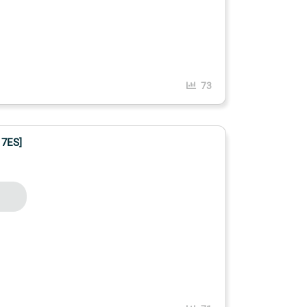
73
17ES]