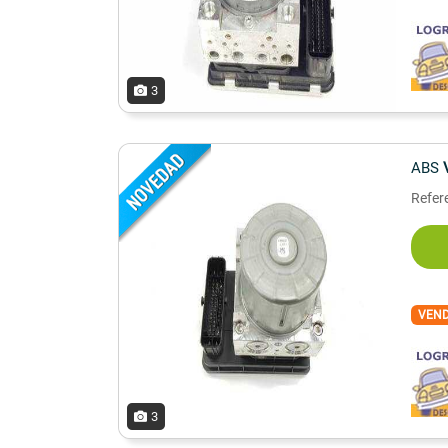
3
ABS
Refer
VEN
3