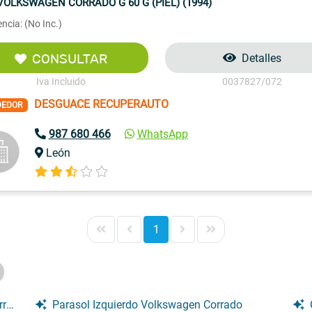
VOLKSWAGEN CORRADO G 60 G (PIEL) (1994)
ncia: (No Inc.)
CONSULTAR
Detalles
Iva Incluido
0037827/072
DESGUACE RECUPERAUTO
DEDOR
987 680 466
WhatsApp
León
1
do
Parasol Izquierdo Volkswagen Corrado