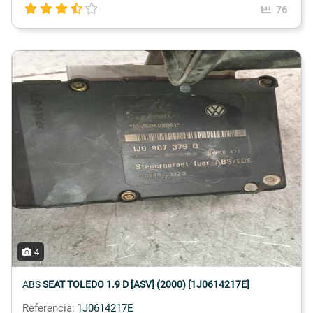
76
4
ABS
SEAT TOLEDO 1.9 D [ASV] (2000) [1J0614217E]
Referencia:
1J0614217E