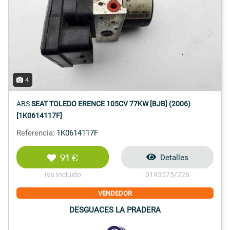
4
ABS
SEAT TOLEDO ERENCE 105CV 77KW [BJB] (2006)
[1K0614117F]
Referencia:
1K0614117F
91 €
Detalles
Iva Incluido
0193575/226
VENDEDOR
DESGUACES LA PRADERA