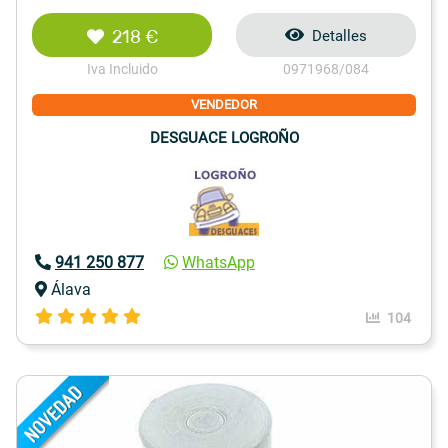
218 €
Detalles
Iva Incluido
0971968/084
VENDEDOR
DESGUACE LOGROÑO
941 250 877
WhatsApp
Álava
104