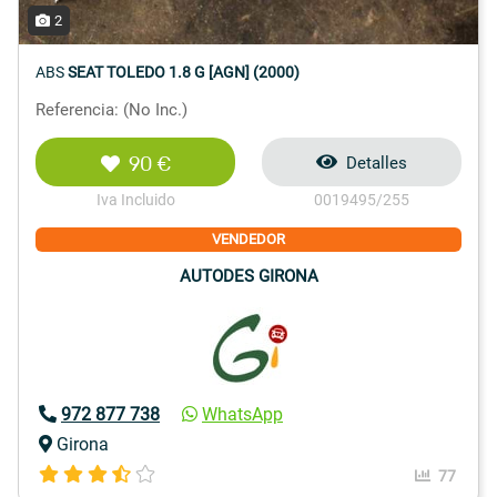
2
ABS
SEAT TOLEDO 1.8 G [AGN] (2000)
Referencia: (No Inc.)
90 €
Detalles
Iva Incluido
0019495/255
VENDEDOR
AUTODES GIRONA
972 877 738
WhatsApp
Girona
77