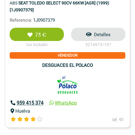
ABS
SEAT TOLEDO SELECT 90CV 66KW [AGR] (1999)
[1J0907379]
Referencia:
1J0907379
73 €
Detalles
Iva Incluido
5214975/197
VENDEDOR
DESGUACES EL POLACO
959 415 374
WhatsApp
Huelva
91