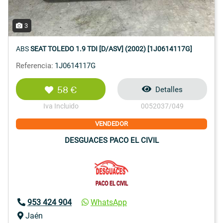
3
ABS
SEAT TOLEDO 1.9 TDI [D/ASV] (2002) [1J0614117G]
Referencia:
1J0614117G
58 €
Detalles
Iva Incluido
0052037/049
VENDEDOR
DESGUACES PACO EL CIVIL
953 424 904
WhatsApp
Jaén