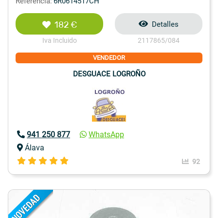
Referencia:
6R0614517CH
182 €
Detalles
Iva Incluido
2117865/084
VENDEDOR
DESGUACE LOGROÑO
941 250 877
WhatsApp
Álava
92