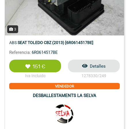
3
ABS
SEAT TOLEDO CBZ (2013) [6R0614517BE]
Referencia:
6R0614517BE
151 €
Detalles
Iva Incluido
1278330/249
VENDEDOR
DESBALLESTAMENTS LA SELVA