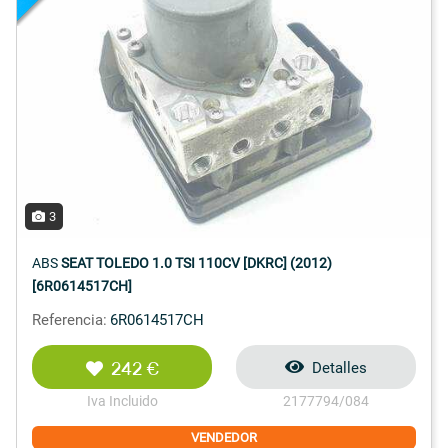
3
ABS
SEAT TOLEDO 1.0 TSI 110CV [DKRC] (2012)
[6R0614517CH]
Referencia:
6R0614517CH
242 €
Detalles
Iva Incluido
2177794/084
VENDEDOR