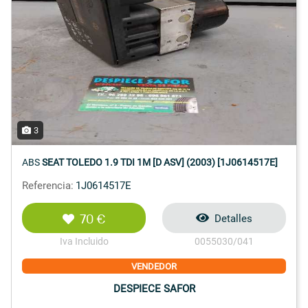
3
ABS
SEAT TOLEDO 1.9 TDI 1M [D ASV] (2003) [1J0614517E]
Referencia:
1J0614517E
70 €
Detalles
Iva Incluido
0055030/041
VENDEDOR
DESPIECE SAFOR