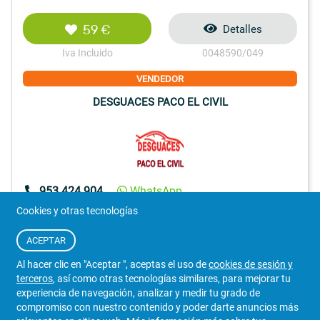
59 €
Detalles
Iva Incluido
0048590/049
VENDEDOR
DESGUACES PACO EL CIVIL
953 424 904
WhatsApp
Jaén
Cookies y otras tecnologías
76
ACEPTAR
Al hacer clic en "Aceptar ", aceptas el uso de
cookies de sesión y
terceros
, así como otras tecnologías similares, para mejorar tu
experiencia de navegación, analizar y medir tu grado de
compromiso con nuestro contenido y poder darte anuncios más