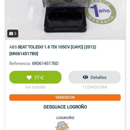
3
ABS
SEAT TOLEDO 1.6 TDI 105CV [CAYC] (2012)
[6R0614517BD]
Referencia:
6R0614517BD
77 €
Detalles
Iva Incluido
1129420/084
VENDEDOR
DESGUACE LOGROÑO