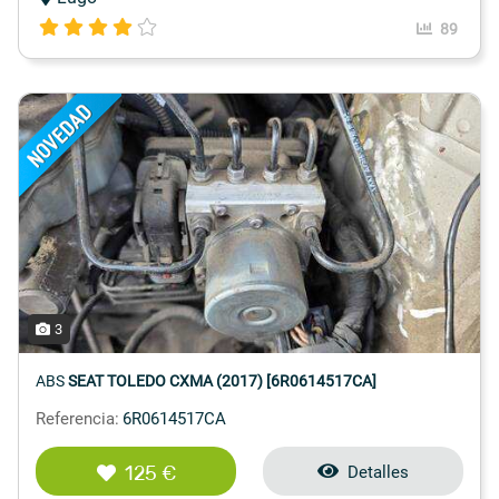
89
3
ABS
SEAT TOLEDO CXMA (2017) [6R0614517CA]
Referencia:
6R0614517CA
125 €
Detalles