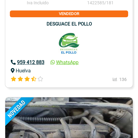
Iva Incluido
1422585/181
VENDEDOR
DESGUACE EL POLLO
959 412 883
WhatsApp
Huelva
136