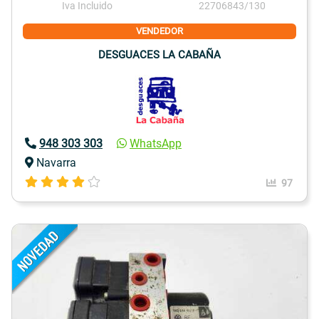
Iva Incluido
22706843/130
VENDEDOR
DESGUACES LA CABAÑA
948 303 303
WhatsApp
Navarra
97