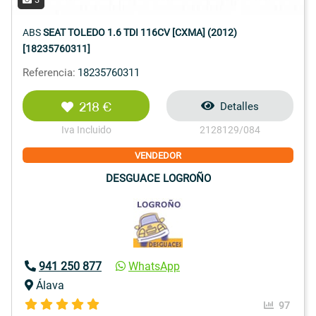
ABS
SEAT TOLEDO 1.6 TDI 116CV [CXMA] (2012)
[18235760311]
Referencia:
18235760311
218 €
Detalles
Iva Incluido
2128129/084
VENDEDOR
DESGUACE LOGROÑO
941 250 877
WhatsApp
Álava
97