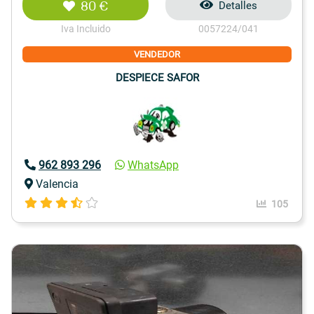
80 €
Detalles
Iva Incluido
0057224/041
VENDEDOR
DESPIECE SAFOR
962 893 296
WhatsApp
Valencia
105