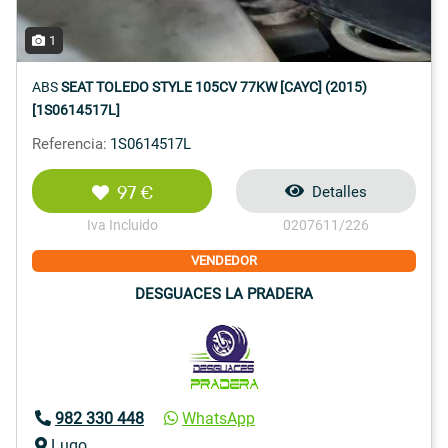
1
ABS
SEAT TOLEDO STYLE 105CV 77KW [CAYC] (2015)
[1S0614517L]
Referencia:
1S0614517L
97 €
Detalles
Iva Incluido
0207611/226
VENDEDOR
DESGUACES LA PRADERA
982 330 448
WhatsApp
Lugo