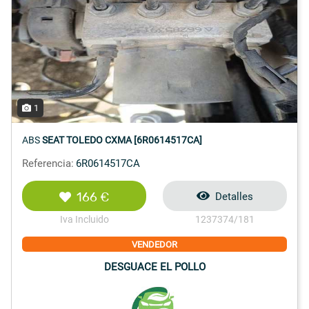
1
ABS
SEAT TOLEDO CXMA [6R0614517CA]
Referencia:
6R0614517CA
166 €
Detalles
Iva Incluido
1237374/181
VENDEDOR
DESGUACE EL POLLO