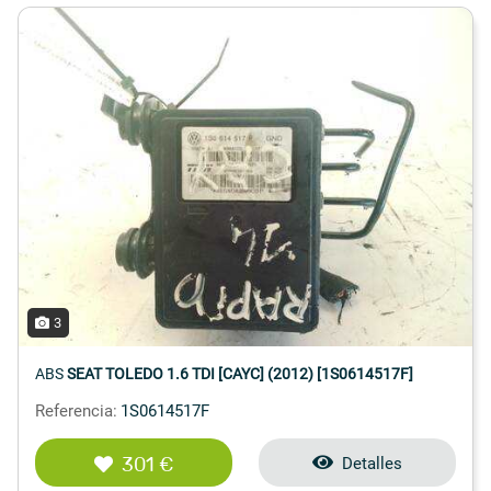
3
ABS
SEAT TOLEDO 1.6 TDI [CAYC] (2012) [1S0614517F]
Referencia:
1S0614517F
301 €
Detalles