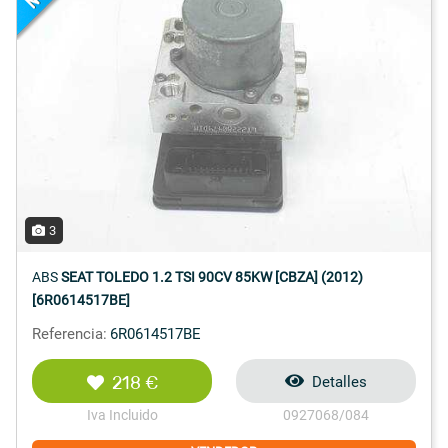
3
ABS
SEAT TOLEDO 1.2 TSI 90CV 85KW [CBZA] (2012)
[6R0614517BE]
Referencia:
6R0614517BE
218 €
Detalles
Iva Incluido
0927068/084