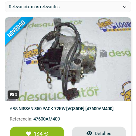
3
ABS
NISSAN 350 PACK 72KW [VQ35DE] [47600AM400]
Referencia:
47600AM400
134 €
Detalles