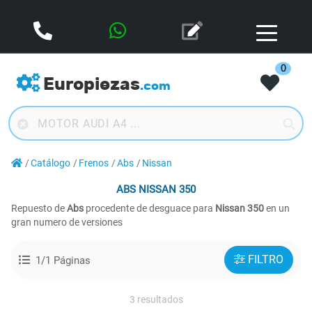
0
Europiezas
.com
Catálogo
Frenos
Abs
Nissan
ABS
NISSAN 350
Repuesto de
Abs
procedente de desguace para
Nissan 350
en un
gran numero de versiones
FILTRO
1/1 Páginas
3 resultados