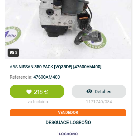
3
ABS
NISSAN 350 PACK [VQ35DE] [47600AM400]
Referencia:
47600AM400
218 €
Detalles
Iva Incluido
1171740/084
VENDEDOR
DESGUACE LOGROÑO