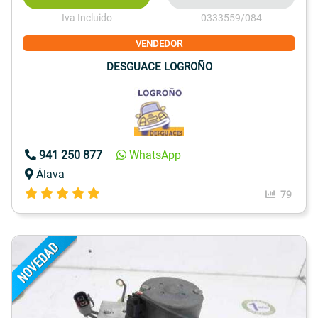
Iva Incluido
0333559/084
VENDEDOR
DESGUACE LOGROÑO
941 250 877
WhatsApp
Álava
79