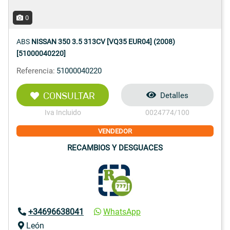
0
ABS
NISSAN 350 3.5 313CV [VQ35 EUR04] (2008)
[51000040220]
Referencia:
51000040220
CONSULTAR
Detalles
Iva Incluido
0024774/100
VENDEDOR
RECAMBIOS Y DESGUACES
+34696638041
WhatsApp
León