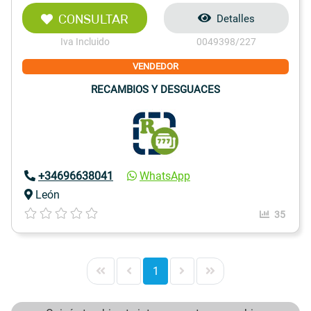
CONSULTAR
Detalles
Iva Incluido
0049398/227
VENDEDOR
RECAMBIOS Y DESGUACES
+34696638041
WhatsApp
León
35
1