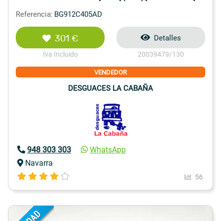
Referencia:
BG912C405AD
301 €
Detalles
Iva Incluido
20039479/130
VENDEDOR
DESGUACES LA CABAÑA
948 303 303
WhatsApp
Navarra
56