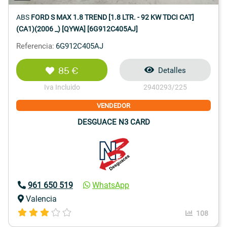
ABS
FORD S MAX 1.8 TREND [1.8 LTR. - 92 KW TDCI CAT]
(CA1)(2006 _) [QYWA] [6G912C405AJ]
Referencia:
6G912C405AJ
85 €
Detalles
Iva Incluido
2940293/225
VENDEDOR
DESGUACE N3 CARD
961 650 519
WhatsApp
Valencia
108