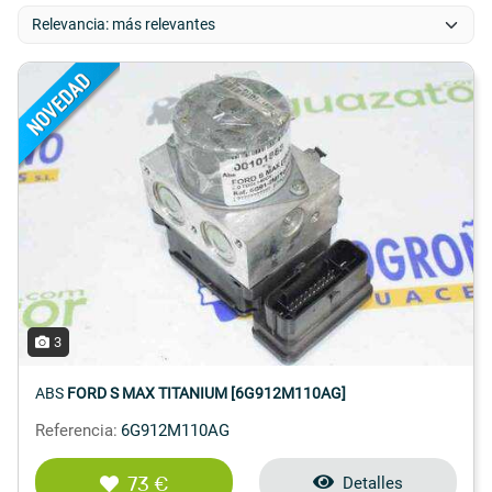
3
ABS
FORD S MAX TITANIUM [6G912M110AG]
Referencia:
6G912M110AG
73 €
Detalles