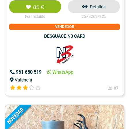
85 €
Detalles
Iva Incluido
2578268/225
VENDEDOR
DESGUACE N3 CARD
961 650 519
WhatsApp
Valencia
87