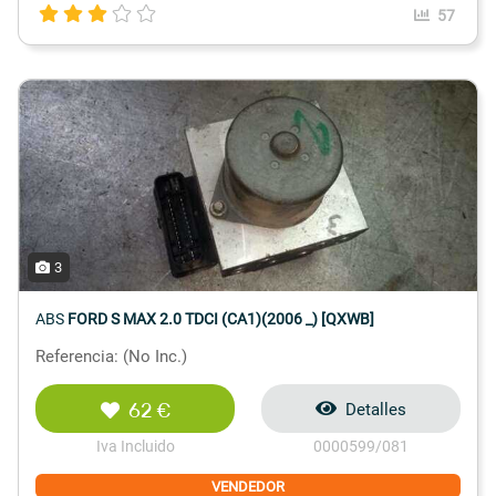
57
3
ABS
FORD S MAX 2.0 TDCI (CA1)(2006 _) [QXWB]
Referencia: (No Inc.)
62 €
Detalles
Iva Incluido
0000599/081
VENDEDOR