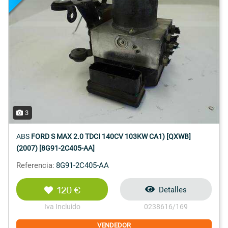
3
ABS
FORD S MAX 2.0 TDCI 140CV 103KW CA1) [QXWB]
(2007) [8G91-2C405-AA]
Referencia:
8G91-2C405-AA
120 €
Detalles
Iva Incluido
0238616/169
VENDEDOR