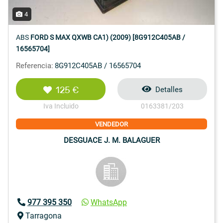
4
ABS
FORD S MAX QXWB CA1) (2009) [8G912C405AB /
16565704]
Referencia:
8G912C405AB / 16565704
125 €
Detalles
Iva Incluido
0163381/203
VENDEDOR
DESGUACE J. M. BALAGUER
977 395 350
WhatsApp
Tarragona