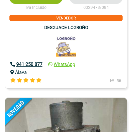
Iva Incluido
0329478/084
VENDEDOR
DESGUACE LOGROÑO
941 250 877
WhatsApp
Álava
56