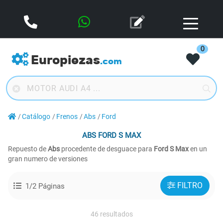
0
Europiezas
.com
Catálogo
Frenos
Abs
Ford
ABS
FORD S MAX
Repuesto de
Abs
procedente de desguace para
Ford S Max
en un
gran numero de versiones
FILTRO
1/2 Páginas
46 resultados