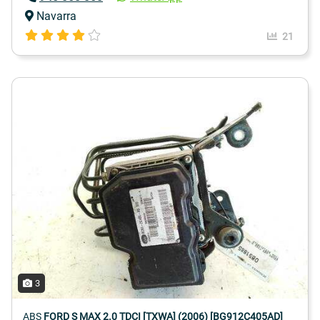
Navarra
21
3
ABS
FORD S MAX 2.0 TDCI [TXWA] (2006) [BG912C405AD]