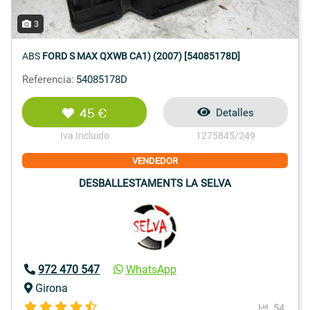
3
ABS
FORD S MAX QXWB CA1) (2007) [54085178D]
Referencia:
54085178D
45 €
Detalles
Iva Incluido
1275845/249
VENDEDOR
DESBALLESTAMENTS LA SELVA
972 470 547
WhatsApp
Girona
54