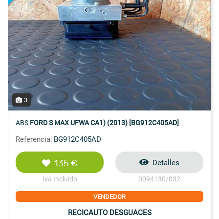
3
ABS
FORD S MAX UFWA CA1) (2013) [BG912C405AD]
Referencia:
BG912C405AD
135 €
Detalles
Iva Incluido
0094130/032
VENDEDOR
RECICAUTO DESGUACES