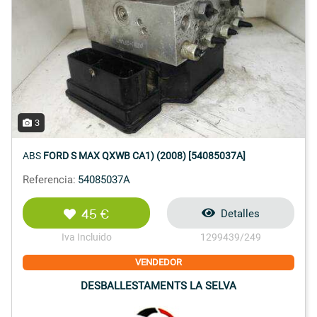
3
ABS
FORD S MAX QXWB CA1) (2008) [54085037A]
Referencia:
54085037A
45 €
Detalles
Iva Incluido
1299439/249
VENDEDOR
DESBALLESTAMENTS LA SELVA