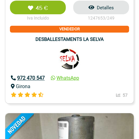
45 €
Detalles
Iva Incluido
1247653/249
VENDEDOR
DESBALLESTAMENTS LA SELVA
972 470 547
WhatsApp
Girona
57