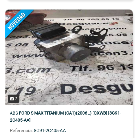
2
ABS
FORD S MAX TITANIUM (CA1)(2006 _) [QXWB] [8G91-
2C405-AA]
Referencia:
8G91-2C405-AA