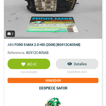
2
ABS
FORD S MAX 2.0 HDI (2008) [8G912C405AB]
Referencia:
8G912C405AB
80 €
Detalles
Iva Incluido
0049896/041
VENDEDOR
DESPIECE SAFOR