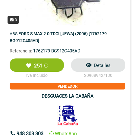
3
ABS
FORD S MAX 2.0 TDCI [UFWA] (2006) [1762179
BG912C405AD]
Referencia:
1762179 BG912C405AD
251 €
Detalles
Iva Incluido
20908942/130
VENDEDOR
DESGUACES LA CABAÑA
948 303 303
WhatsApp