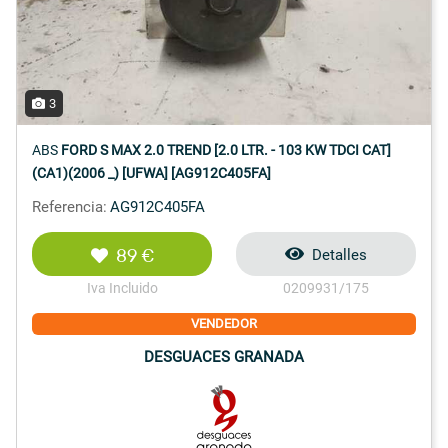
3
ABS
FORD S MAX 2.0 TREND [2.0 LTR. - 103 KW TDCI CAT]
(CA1)(2006 _) [UFWA] [AG912C405FA]
Referencia:
AG912C405FA
89 €
Detalles
Iva Incluido
0209931/175
VENDEDOR
DESGUACES GRANADA