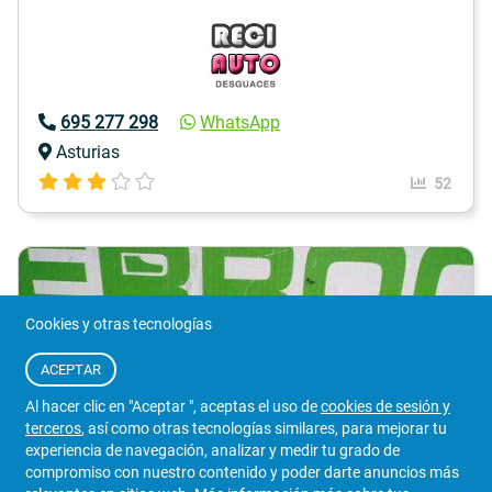
695 277 298
WhatsApp
Asturias
52
Cookies y otras tecnologías
ACEPTAR
Al hacer clic en "Aceptar ", aceptas el uso de
cookies de sesión y
terceros
, así como otras tecnologías similares, para mejorar tu
experiencia de navegación, analizar y medir tu grado de
compromiso con nuestro contenido y poder darte anuncios más