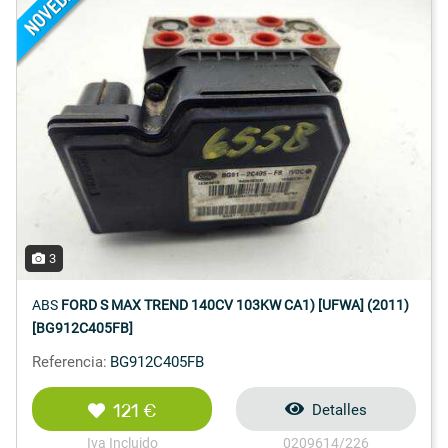
3
ABS
FORD S MAX TREND 140CV 103KW CA1) [UFWA] (2011)
[BG912C405FB]
Referencia:
BG912C405FB
121 €
Detalles
Iva Incluido
0209614/226