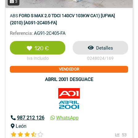
3
ABS
FORD S MAX 2.0 TDCI 140CV 103KW CA1) [UFWA]
(2010) [AG91-2C405-FA]
Referencia:
AG91-2C405-FA
120 €
Detalles
Iva Incluido
0248024/169
VENDEDOR
ABRIL 2001 DESGUACE
987 212 126
WhatsApp
León
53