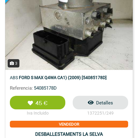
3
ABS
FORD S MAX Q4WA CA1) (2009) [54085178D]
Referencia:
54085178D
45 €
Detalles
Iva Incluido
1372251/249
VENDEDOR
DESBALLESTAMENTS LA SELVA