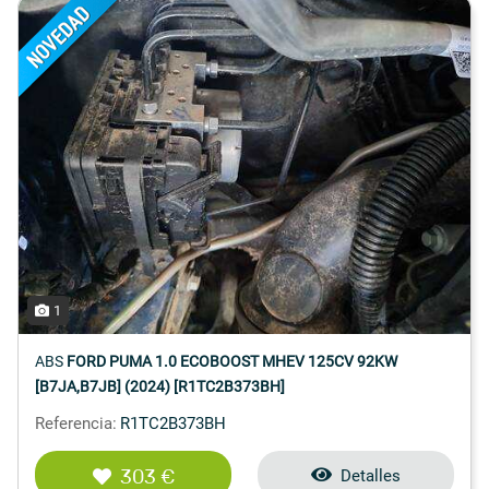
1
ABS
FORD PUMA 1.0 ECOBOOST MHEV 125CV 92KW
[B7JA,B7JB] (2024) [R1TC2B373BH]
Referencia:
R1TC2B373BH
303 €
Detalles