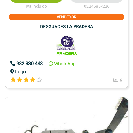
Iva Incluido
0224585/226
VENDEDOR
DESGUACES LA PRADERA
982 330 448
WhatsApp
Lugo
6