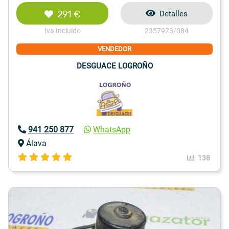
291 €
Detalles
Iva Incluido
2357973/084
VENDEDOR
DESGUACE LOGROÑO
941 250 877
WhatsApp
Álava
138