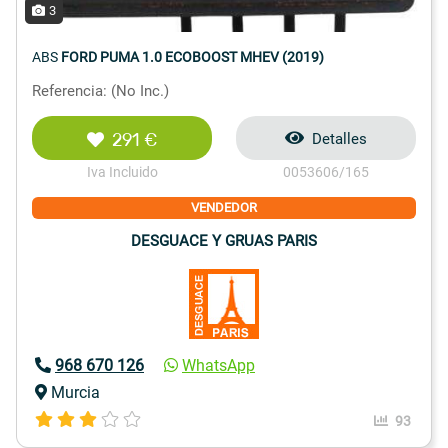
3
ABS
FORD PUMA 1.0 ECOBOOST MHEV (2019)
Referencia: (No Inc.)
291 €
Detalles
Iva Incluido
0053606/165
VENDEDOR
DESGUACE Y GRUAS PARIS
968 670 126
WhatsApp
Murcia
93