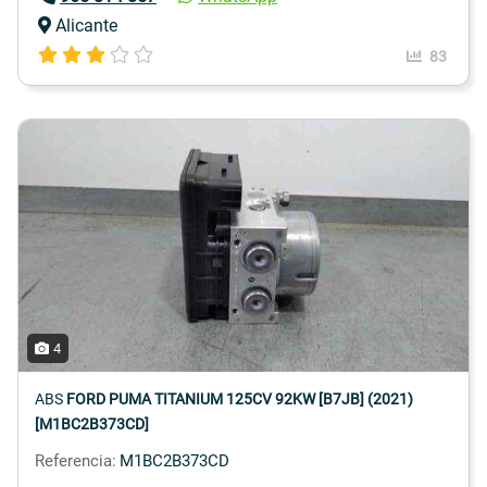
Alicante
83
4
ABS
FORD PUMA TITANIUM 125CV 92KW [B7JB] (2021)
[M1BC2B373CD]
Referencia:
M1BC2B373CD