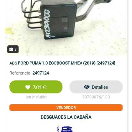
3
ABS
FORD PUMA 1.0 ECOBOOST MHEV (2019) [2497124]
Referencia:
2497124
301 €
Detalles
Iva Incluido
20780876/130
VENDEDOR
DESGUACES LA CABAÑA