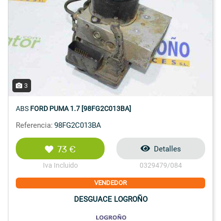
3
ABS
FORD PUMA 1.7 [98FG2C013BA]
Referencia:
98FG2C013BA
73 €
Detalles
Iva Incluido
0329479/084
VENDEDOR
DESGUACE LOGROÑO