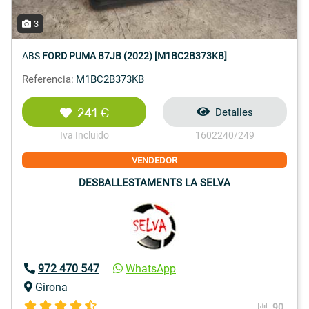
3
ABS
FORD PUMA B7JB (2022) [M1BC2B373KB]
Referencia:
M1BC2B373KB
241 €
Detalles
Iva Incluido
1602240/249
VENDEDOR
DESBALLESTAMENTS LA SELVA
972 470 547
WhatsApp
Girona
90