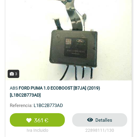
3
ABS
FORD PUMA 1.0 ECOBOOST [B7JA] (2019)
[L1BC2B773AD]
Referencia:
L1BC2B773AD
361 €
Detalles
Iva Incluido
22898111/130