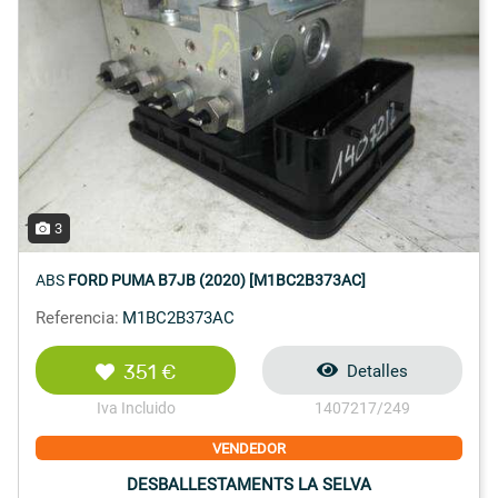
3
ABS
FORD PUMA B7JB (2020) [M1BC2B373AC]
Referencia:
M1BC2B373AC
351 €
Detalles
Iva Incluido
1407217/249
VENDEDOR
DESBALLESTAMENTS LA SELVA