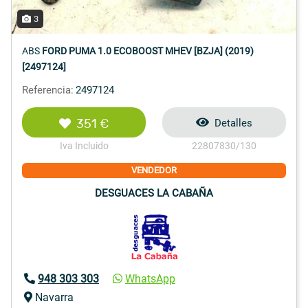
3
ABS
FORD PUMA 1.0 ECOBOOST MHEV [BZJA] (2019)
[2497124]
Referencia:
2497124
351 €
Detalles
Iva Incluido
22807830/130
VENDEDOR
DESGUACES LA CABAÑA
948 303 303
WhatsApp
Navarra