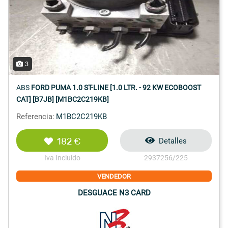
3
ABS
FORD PUMA 1.0 ST-LINE [1.0 LTR. - 92 KW ECOBOOST
CAT] [B7JB] [M1BC2C219KB]
Referencia:
M1BC2C219KB
182 €
Detalles
Iva Incluido
2937256/225
VENDEDOR
DESGUACE N3 CARD