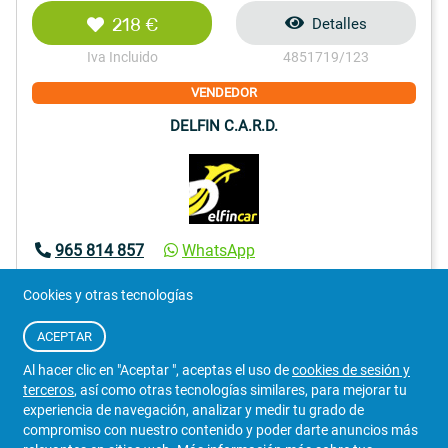
218 €
Detalles
Iva Incluido
4851719/123
VENDEDOR
DELFIN C.A.R.D.
965 814 857
WhatsApp
Alicante
Cookies y otras tecnologías
79
ACEPTAR
Al hacer clic en "Aceptar ", aceptas el uso de
cookies de sesión y
terceros
, así como otras tecnologías similares, para mejorar tu
experiencia de navegación, analizar y medir tu grado de
compromiso con nuestro contenido y poder darte anuncios más