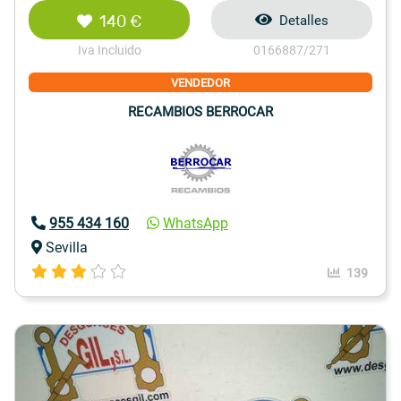
140 €
Detalles
Iva Incluido
0166887/271
VENDEDOR
RECAMBIOS BERROCAR
955 434 160
WhatsApp
Sevilla
139