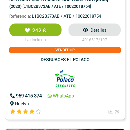
(2020) [L1BC2B373AB / ATE / 10022018754]
Referencia:
L1BC2B373AB / ATE / 10022018754
242 €
Detalles
Iva Incluido
4916817/197
VENDEDOR
DESGUACES EL POLACO
959 415 374
WhatsApp
Huelva
79