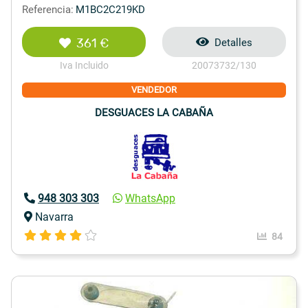
Referencia:
M1BC2C219KD
361 €
Detalles
Iva Incluido
20073732/130
VENDEDOR
DESGUACES LA CABAÑA
948 303 303
WhatsApp
Navarra
84