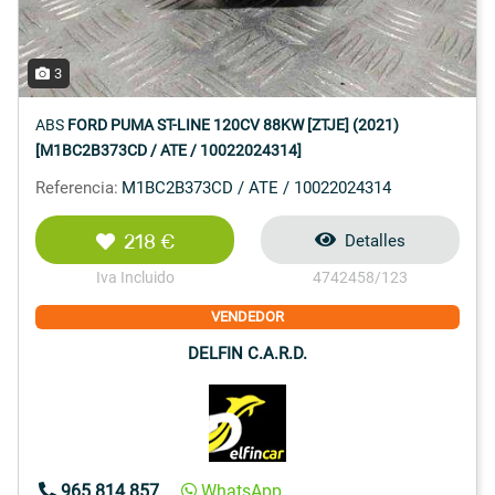
3
ABS
FORD PUMA ST-LINE 120CV 88KW [ZTJE] (2021)
[M1BC2B373CD / ATE / 10022024314]
Referencia:
M1BC2B373CD / ATE / 10022024314
218 €
Detalles
Iva Incluido
4742458/123
VENDEDOR
DELFIN C.A.R.D.
965 814 857
WhatsApp