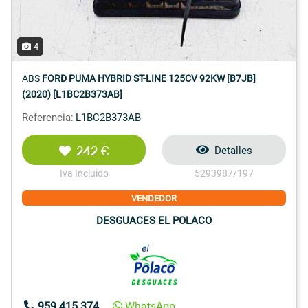
4
ABS
FORD PUMA HYBRID ST-LINE 125CV 92KW [B7JB]
(2020) [L1BC2B373AB]
Referencia:
L1BC2B373AB
242 €
Detalles
Iva Incluido
5293987/197
VENDEDOR
DESGUACES EL POLACO
959 415 374
WhatsApp