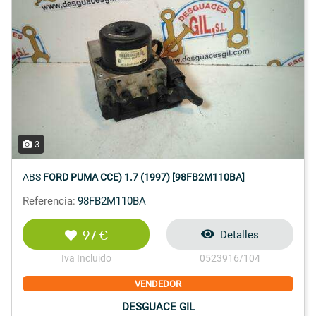
3
ABS
FORD PUMA CCE) 1.7 (1997) [98FB2M110BA]
Referencia:
98FB2M110BA
97 €
Detalles
Iva Incluido
0523916/104
VENDEDOR
DESGUACE GIL