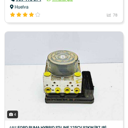
Huelva
78
4
ABS
FORD PUMA HYBRID ST-LINE 125CV 92KW [B7JB]