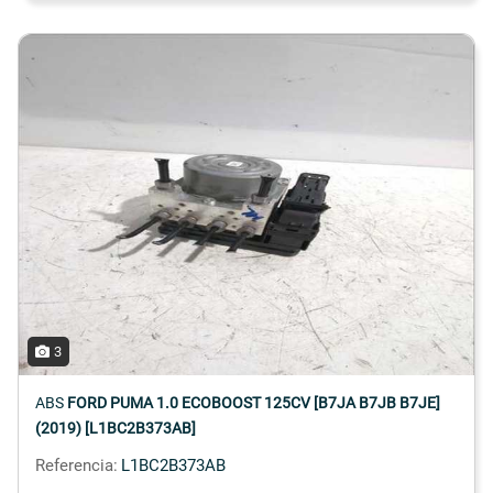
3
ABS
FORD PUMA 1.0 ECOBOOST 125CV [B7JA B7JB B7JE]
(2019) [L1BC2B373AB]
Referencia:
L1BC2B373AB