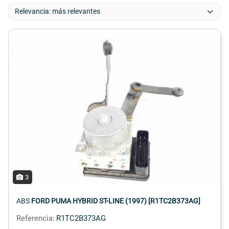
3
ABS
FORD PUMA HYBRID ST-LINE (1997) [R1TC2B373AG]
Referencia:
R1TC2B373AG