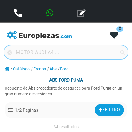
0
Europiezas
.com
Catálogo
Frenos
Abs
Ford
ABS
FORD PUMA
Repuesto de
Abs
procedente de desguace para
Ford Puma
en un
gran numero de versiones
FILTRO
1/2 Páginas
34 resultados