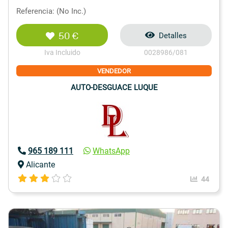
Referencia: (No Inc.)
50 €
Detalles
Iva Incluido
0028986/081
VENDEDOR
AUTO-DESGUACE LUQUE
965 189 111
WhatsApp
Alicante
44