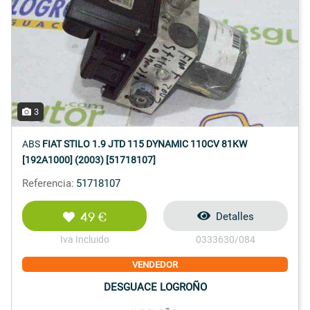
3
ABS
FIAT STILO 1.9 JTD 115 DYNAMIC 110CV 81KW
[192A1000] (2003) [51718107]
Referencia:
51718107
49 €
Detalles
Iva Incluido
0333630/084
VENDEDOR
DESGUACE LOGROÑO