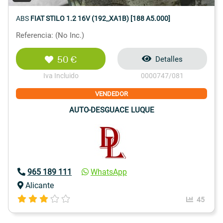
ABS
FIAT STILO 1.2 16V (192_XA1B) [188 A5.000]
Referencia: (No Inc.)
50 €
Detalles
Iva Incluido
0000747/081
VENDEDOR
AUTO-DESGUACE LUQUE
965 189 111
WhatsApp
Alicante
45