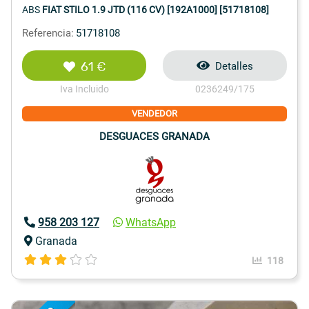
ABS
FIAT STILO 1.9 JTD (116 CV) [192A1000] [51718108]
Referencia:
51718108
61 €
Detalles
Iva Incluido
0236249/175
VENDEDOR
DESGUACES GRANADA
958 203 127
WhatsApp
Granada
118