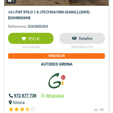
2
ABS
FIAT STILO 1.9 JTD [192A1000 (GASOL] (2005)
[0265800369]
Referencia:
0265800369
150 €
Detalles
Iva Incluido
0003540/255
VENDEDOR
AUTODES GIRONA
972 877 738
WhatsApp
Girona
88