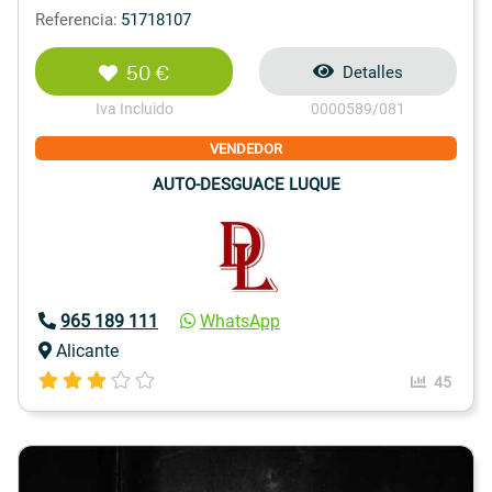
Referencia:
51718107
50 €
Detalles
Iva Incluido
0000589/081
VENDEDOR
AUTO-DESGUACE LUQUE
965 189 111
WhatsApp
Alicante
45