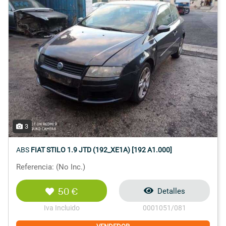
3
ABS
FIAT STILO 1.9 JTD (192_XE1A) [192 A1.000]
Referencia: (No Inc.)
50 €
Detalles
Iva Incluido
0001051/081