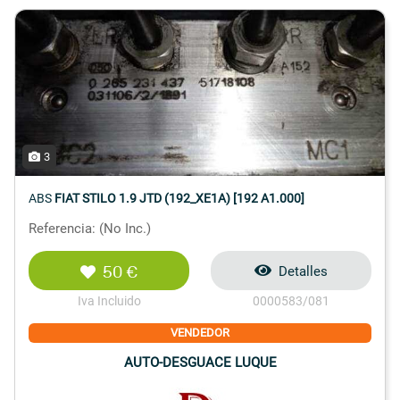
3
ABS
FIAT STILO 1.9 JTD (192_XE1A) [192 A1.000]
Referencia: (No Inc.)
50 €
Detalles
Iva Incluido
0000583/081
VENDEDOR
AUTO-DESGUACE LUQUE