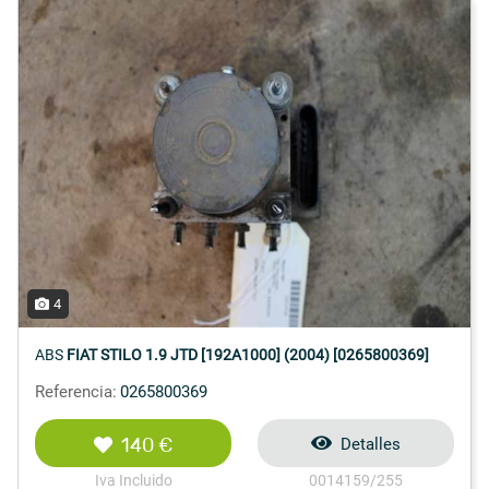
4
ABS
FIAT STILO 1.9 JTD [192A1000] (2004) [0265800369]
Referencia:
0265800369
140 €
Detalles
Iva Incluido
0014159/255