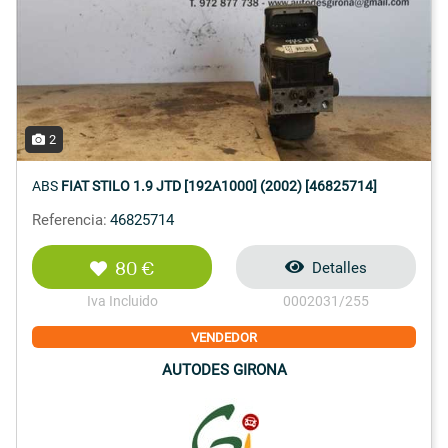
2
ABS
FIAT STILO 1.9 JTD [192A1000] (2002) [46825714]
Referencia:
46825714
80 €
Detalles
Iva Incluido
0002031/255
VENDEDOR
AUTODES GIRONA