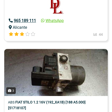
965 189 111
WhatsApp
Alicante
44
3
ABS
FIAT STILO 1.2 16V (192_XA1B) [188 A5.000]
[51718107]