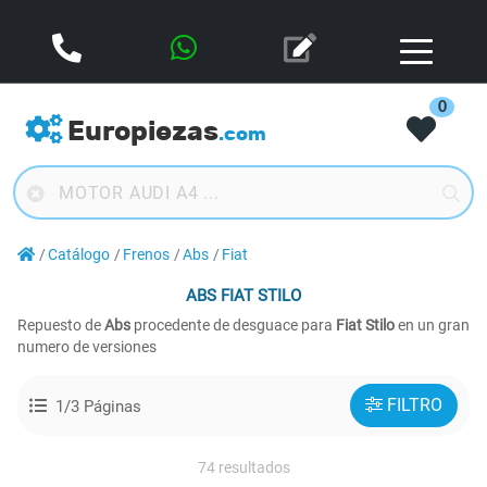
0
Europiezas
.com
Catálogo
Frenos
Abs
Fiat
ABS
FIAT STILO
Repuesto de
Abs
procedente de desguace para
Fiat Stilo
en un gran
numero de versiones
FILTRO
1/3 Páginas
74 resultados