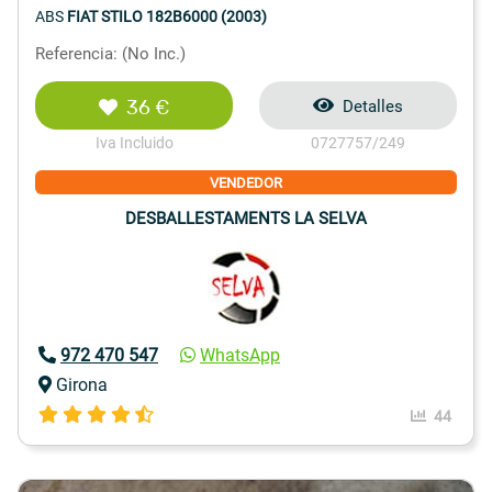
ABS
FIAT STILO 182B6000 (2003)
Referencia: (No Inc.)
36 €
Detalles
Iva Incluido
0727757/249
VENDEDOR
DESBALLESTAMENTS LA SELVA
972 470 547
WhatsApp
Girona
44