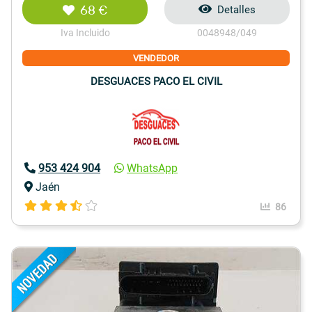
68 €
Detalles
Iva Incluido
0048948/049
VENDEDOR
DESGUACES PACO EL CIVIL
953 424 904
WhatsApp
Jaén
86