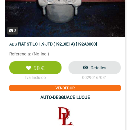
3
ABS
FIAT STILO 1.9 JTD (192_XE1A) [192A8000]
Referencia: (No Inc.)
58 €
Detalles
Iva Incluido
0029016/081
VENDEDOR
AUTO-DESGUACE LUQUE