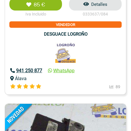
85 €
Detalles
Iva Incluido
0333637/084
VENDEDOR
DESGUACE LOGROÑO
941 250 877
WhatsApp
Álava
89