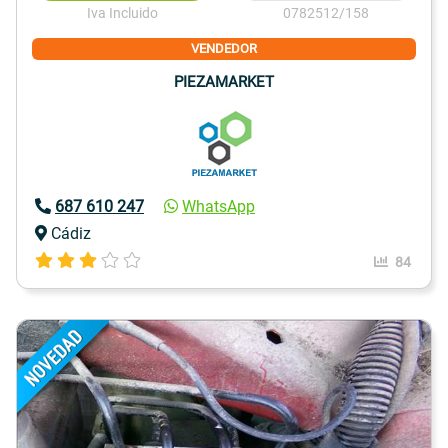
Iva Incluido
0782512/158
VENDEDOR
PIEZAMARKET
687 610 247
WhatsApp
Cádiz
84