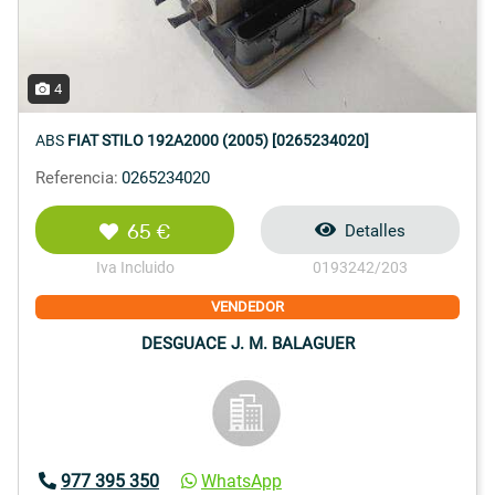
4
ABS
FIAT STILO 192A2000 (2005) [0265234020]
Referencia:
0265234020
65 €
Detalles
Iva Incluido
0193242/203
VENDEDOR
DESGUACE J. M. BALAGUER
977 395 350
WhatsApp