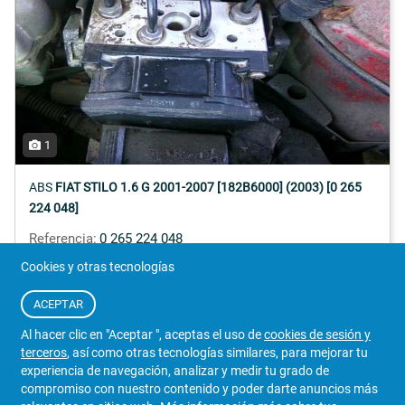
1
ABS
FIAT STILO 1.6 G 2001-2007 [182B6000] (2003) [0 265
224 048]
Referencia:
0 265 224 048
Cookies y otras tecnologías
81 €
Detalles
ACEPTAR
Iva Incluido
0104612/076
Al hacer clic en "Aceptar ", aceptas el uso de
cookies de sesión y
VENDEDOR
terceros
, así como otras tecnologías similares, para mejorar tu
experiencia de navegación, analizar y medir tu grado de
DESGUACE EL PINAR
compromiso con nuestro contenido y poder darte anuncios más