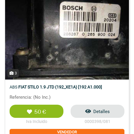
3
ABS
FIAT STILO 1.9 JTD (192_XE1A) [192 A1.000]
Referencia: (No Inc.)
50 €
Detalles
Iva Incluido
0000398/081
VENDEDOR