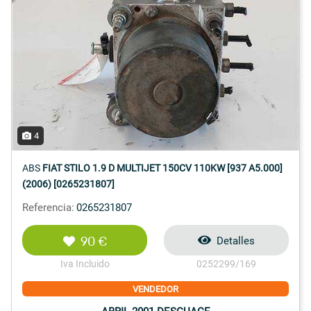
4
ABS
FIAT STILO 1.9 D MULTIJET 150CV 110KW [937 A5.000]
(2006) [0265231807]
Referencia:
0265231807
90 €
Detalles
Iva Incluido
0252299/169
VENDEDOR