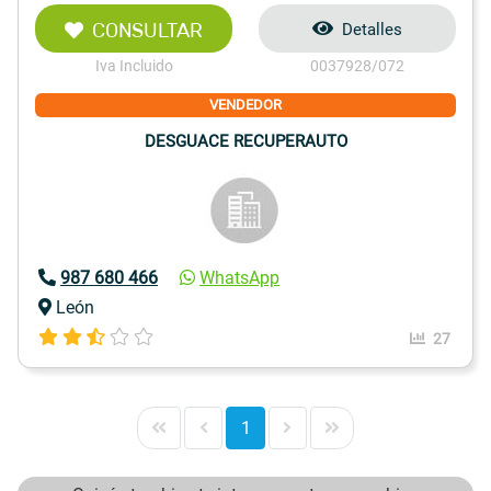
CONSULTAR
Detalles
Iva Incluido
0037928/072
VENDEDOR
DESGUACE RECUPERAUTO
987 680 466
WhatsApp
León
27
1