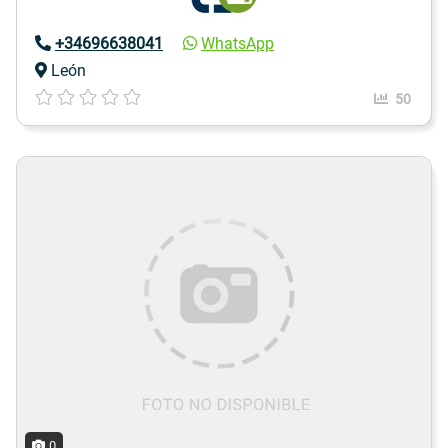
+34696638041
WhatsApp
León
50
0