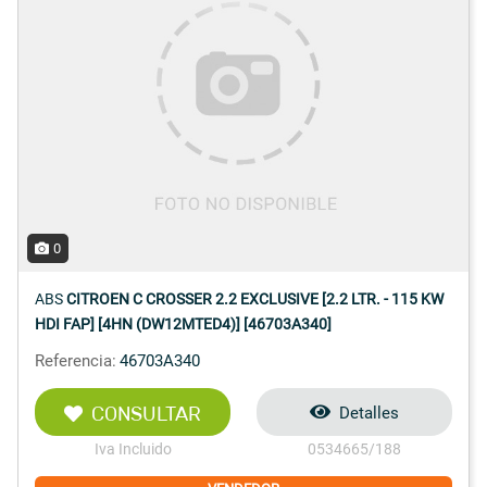
0
ABS
CITROEN C CROSSER 2.2 EXCLUSIVE [2.2 LTR. - 115 KW
HDI FAP] [4HN (DW12MTED4)] [46703A340]
Referencia:
46703A340
CONSULTAR
Detalles
Iva Incluido
0534665/188