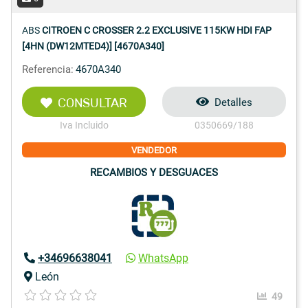
ABS
CITROEN C CROSSER 2.2 EXCLUSIVE 115KW HDI FAP
[4HN (DW12MTED4)] [4670A340]
Referencia:
4670A340
CONSULTAR
Detalles
Iva Incluido
0350669/188
VENDEDOR
RECAMBIOS Y DESGUACES
+34696638041
WhatsApp
León
49