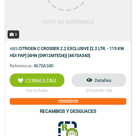
0
ABS
CITROEN C CROSSER 2.2 EXCLUSIVE [2.2 LTR. - 115 KW
HDI FAP] [4HN (DW12MTED4)] [4670A340]
Referencia:
4670A340
CONSULTAR
Detalles
Iva Incluido
0534458/188
VENDEDOR
RECAMBIOS Y DESGUACES