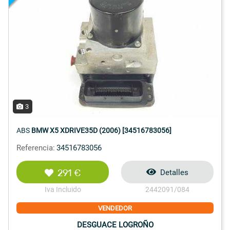
3
ABS
BMW X5 XDRIVE35D (2006) [34516783056]
Referencia:
34516783056
291 €
Detalles
Iva Incluido
2442091/084
VENDEDOR
DESGUACE LOGROÑO