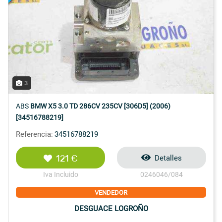
3
ABS
BMW X5 3.0 TD 286CV 235CV [306D5] (2006)
[34516788219]
Referencia:
34516788219
121 €
Detalles
Iva Incluido
0246046/084
VENDEDOR
DESGUACE LOGROÑO