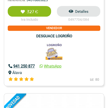
327 €
Detalles
Iva Incluido
0497704/084
VENDEDOR
DESGUACE LOGROÑO
941 250 877
WhatsApp
Álava
80