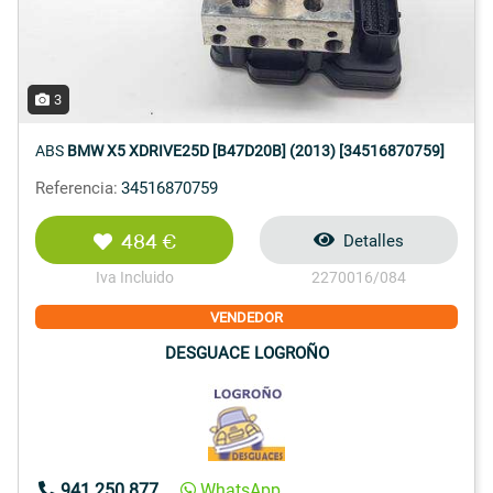
3
ABS
BMW X5 XDRIVE25D [B47D20B] (2013) [34516870759]
Referencia:
34516870759
484 €
Detalles
Iva Incluido
2270016/084
VENDEDOR
DESGUACE LOGROÑO
941 250 877
WhatsApp