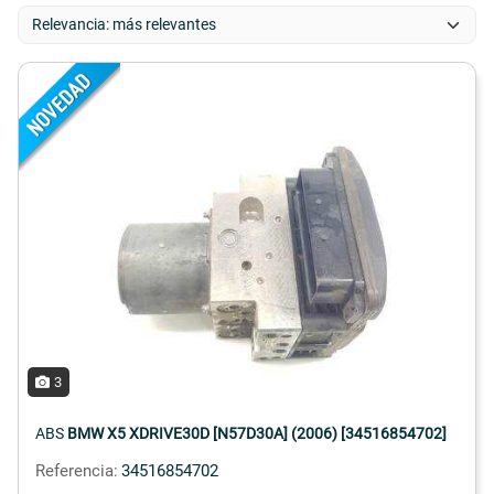
3
ABS
BMW X5 XDRIVE30D [N57D30A] (2006) [34516854702]
Referencia:
34516854702