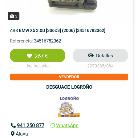
3
ABS
BMW X5 3.0D [306D3] (2006) [34516782362]
Referencia:
34516782362
267 €
Detalles
Iva Incluido
2270385/084
VENDEDOR
DESGUACE LOGROÑO
941 250 877
WhatsApp
Álava