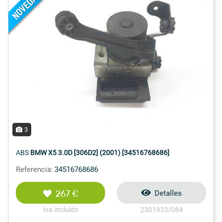
3
ABS
BMW X5 3.0D [306D2] (2001) [34516768686]
Referencia:
34516768686
267 €
Detalles
Iva Incluido
2301933/084