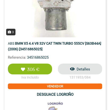
3
ABS
BMW X5 4.4 V8 32V CAT TWIN TURBO 555CV [S63B44A]
(2006) [34516865025]
Referencia:
34516865025
305 €
Detalles
Iva Incluido
1311953/084
VENDEDOR
DESGUACE LOGROÑO