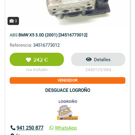
3
ABS
BMW X5 3.0D (2001) [34516773012]
Referencia:
34516773012
242 €
Detalles
Iva Incluido
2440125/084
VENDEDOR
DESGUACE LOGROÑO
941 250 877
WhatsApp