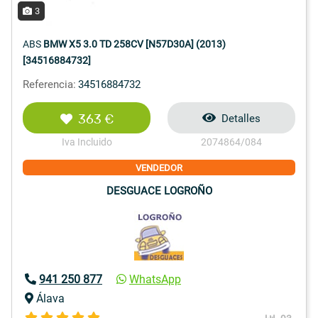
3
ABS
BMW X5 3.0 TD 258CV [N57D30A] (2013)
[34516884732]
Referencia:
34516884732
363 €
Detalles
Iva Incluido
2074864/084
VENDEDOR
DESGUACE LOGROÑO
941 250 877
WhatsApp
Álava