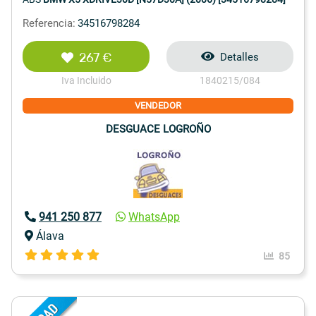
Referencia:
34516798284
267 €
Detalles
Iva Incluido
1840215/084
VENDEDOR
DESGUACE LOGROÑO
941 250 877
WhatsApp
Álava
85