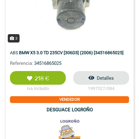
3
ABS
BMW X5 3.0 TD 235CV [306D3] (2006) [34516865025]
Referencia:
34516865025
218 €
Detalles
Iva Incluido
1997527/084
VENDEDOR
DESGUACE LOGROÑO