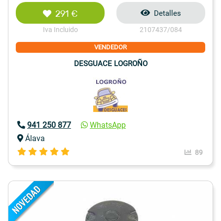
291 €
Detalles
Iva Incluido
2107437/084
VENDEDOR
DESGUACE LOGROÑO
941 250 877
WhatsApp
Álava
89