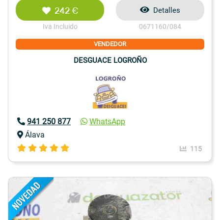
242 €
Detalles
Iva Incluido
0671160/084
VENDEDOR
DESGUACE LOGROÑO
941 250 877
WhatsApp
Álava
115