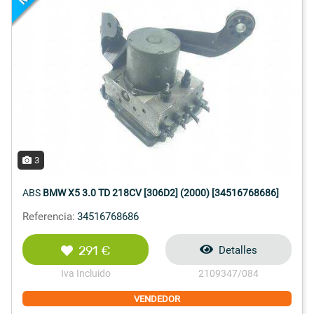
3
ABS
BMW X5 3.0 TD 218CV [306D2] (2000) [34516768686]
Referencia:
34516768686
291 €
Detalles
Iva Incluido
2109347/084
VENDEDOR