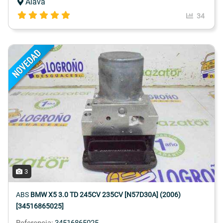
Álava
34
3
ABS
BMW X5 3.0 TD 245CV 235CV [N57D30A] (2006)
[34516865025]
Referencia:
34516865025