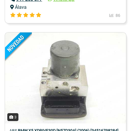
Álava
86
3
ABS
BMW X5 XDRIVE30D [N57D30A] (2006) [34516798284]