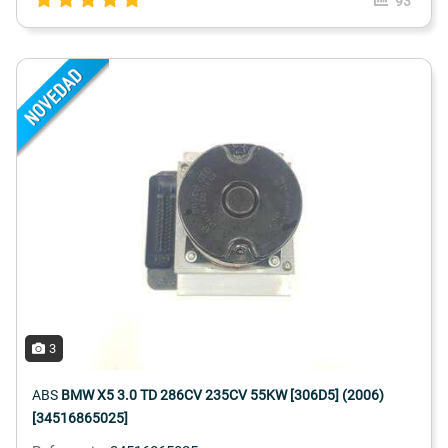
93
3
ABS
BMW X5 3.0 TD 286CV 235CV 55KW [306D5] (2006)
[34516865025]