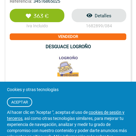
Referencia:
34516865025
363 €
Detalles
Iva Incluido
1682899/084
VENDEDOR
DESGUACE LOGROÑO
941 250 877
WhatsApp
Cookies y otras tecnologías
Álava
90
ACEPTAR
Al hacer clic en "Aceptar ", aceptas el uso de
cookies de sesión y
terceros
, así como otras tecnologías similares, para mejorar tu
experiencia de navegación, analizar y medir tu grado de
compromiso con nuestro contenido y poder darte anuncios más