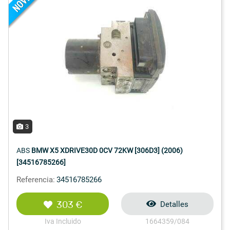
3
ABS
BMW X5 XDRIVE30D 0CV 72KW [306D3] (2006)
[34516785266]
Referencia:
34516785266
303 €
Detalles
Iva Incluido
1664359/084