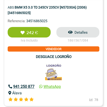
ABS
BMW X5 3.0 TD 245CV 235CV [N57D30A] (2006)
[34516865025]
Referencia:
34516865025
242 €
Detalles
Iva Incluido
1861567/084
VENDEDOR
DESGUACE LOGROÑO
941 250 877
WhatsApp
Álava
78