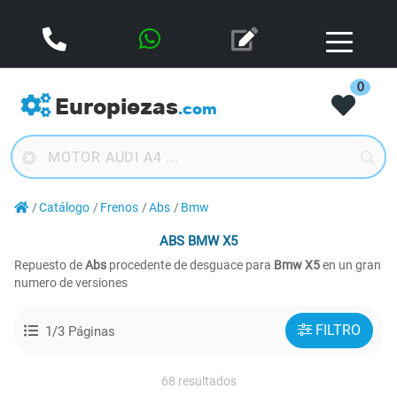
0
Europiezas
.com
Catálogo
Frenos
Abs
Bmw
ABS
BMW X5
Repuesto de
Abs
procedente de desguace para
Bmw X5
en un gran
numero de versiones
FILTRO
1/3 Páginas
68 resultados