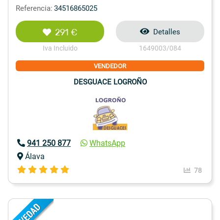
Referencia:
34516865025
291 €
Detalles
Iva Incluido
1649003/084
VENDEDOR
DESGUACE LOGROÑO
941 250 877
WhatsApp
Álava
78