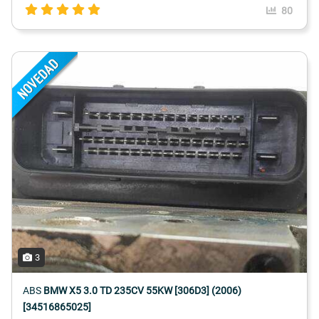
80
3
ABS
BMW X5 3.0 TD 235CV 55KW [306D3] (2006)
[34516865025]