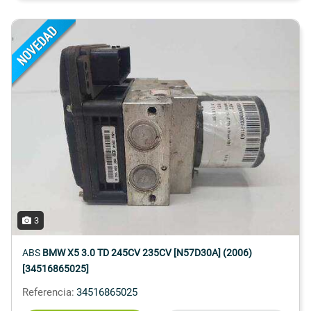
3
ABS
BMW X5 3.0 TD 245CV 235CV [N57D30A] (2006)
[34516865025]
Referencia:
34516865025