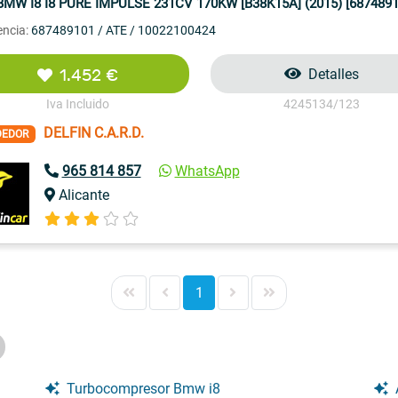
BMW I8 I8 PURE IMPULSE 231CV 170KW [B38K15A] (2015) [68748910
encia:
687489101 / ATE / 10022100424
1.452 €
Detalles
Iva Incluido
4245134/123
DELFIN C.A.R.D.
DEDOR
965 814 857
WhatsApp
Alicante
1
Turbocompresor Bmw i8