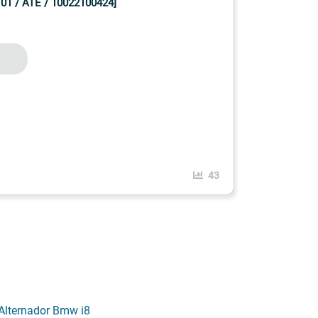
1 / ATE / 10022100424]
43
Alternador Bmw i8