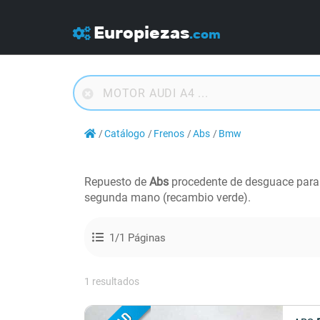
Europiezas
.com
Catálogo
Frenos
Abs
Bmw
Repuesto de
Abs
procedente de desguace par
segunda mano (recambio verde).
1/1 Páginas
1 resultados