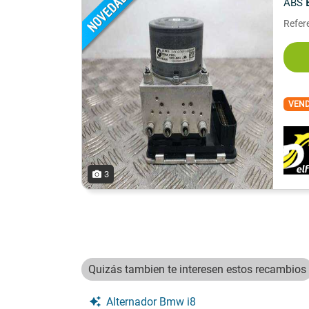
ABS
Refer
VEN
3
Quizás tambien te interesen estos recambios
Alternador Bmw i8