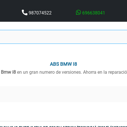
987074522
696638041
ABS
BMW I8
a
Bmw i8
en un gran numero de versiones. Ahorra en la reparaci