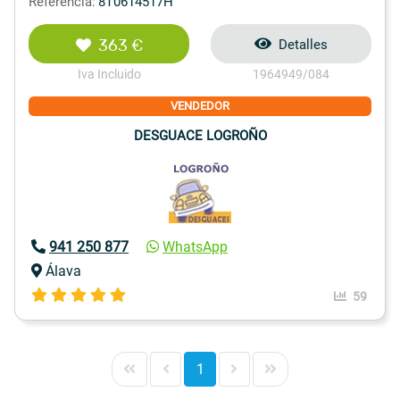
Referencia:
8T0614517H
363 €
Detalles
Iva Incluido
1964949/084
VENDEDOR
DESGUACE LOGROÑO
941 250 877
WhatsApp
Álava
59
1