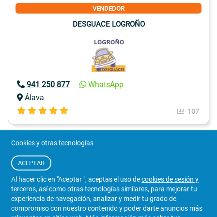
VENDEDOR
DESGUACE LOGROÑO
941 250 877
WhatsApp
Álava
107
Cookies y otras tecnologías
ACEPTAR
Al hacer clic en "Aceptar ", aceptas el uso de
cookies de sesión y
terceros
, así como otras tecnologías similares, para mejorar tu
experiencia de navegación, analizar y medir tu grado de
compromiso con nuestro contenido y poder darte anuncios más