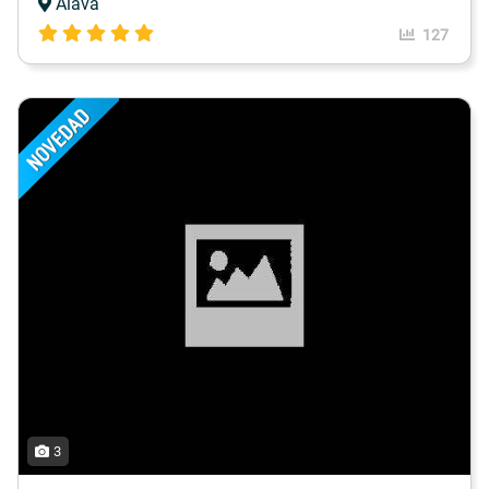
Álava
127
3