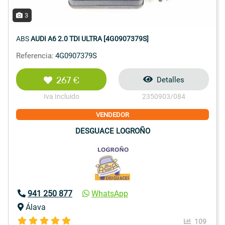
3
ABS
AUDI A6 2.0 TDI ULTRA [4G0907379S]
Referencia:
4G0907379S
267 €
Detalles
Iva Incluido
2350903/084
VENDEDOR
DESGUACE LOGROÑO
941 250 877
WhatsApp
Álava
109