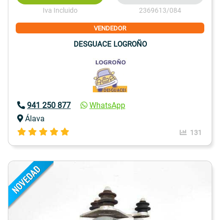
Iva Incluido
2369613/084
VENDEDOR
DESGUACE LOGROÑO
941 250 877
WhatsApp
Álava
131