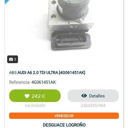
3
ABS
AUDI A6 2.0 TDI ULTRA [4G061451AK]
Referencia:
4G061451AK
242 €
Detalles
Iva Incluido
2404355/084
VENDEDOR
DESGUACE LOGROÑO