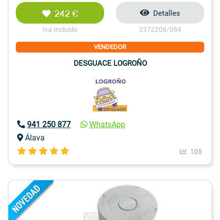
242 €
Detalles
Iva Incluido
2372208/084
VENDEDOR
DESGUACE LOGROÑO
941 250 877
WhatsApp
Álava
105