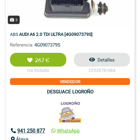
3
ABS
AUDI A6 2.0 TDI ULTRA [4G0907379S]
Referencia:
4G0907379S
267 €
Detalles
Iva Incluido
2352878/084
VENDEDOR
DESGUACE LOGROÑO
941 250 877
WhatsApp
Álava