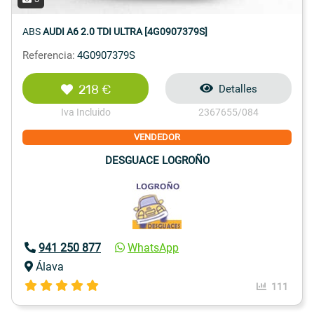
ABS
AUDI A6 2.0 TDI ULTRA [4G0907379S]
Referencia:
4G0907379S
218 €
Detalles
Iva Incluido
2367655/084
VENDEDOR
DESGUACE LOGROÑO
941 250 877
WhatsApp
Álava
111