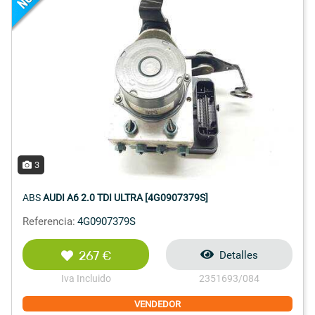
3
ABS
AUDI A6 2.0 TDI ULTRA [4G0907379S]
Referencia:
4G0907379S
267 €
Detalles
Iva Incluido
2351693/084
VENDEDOR