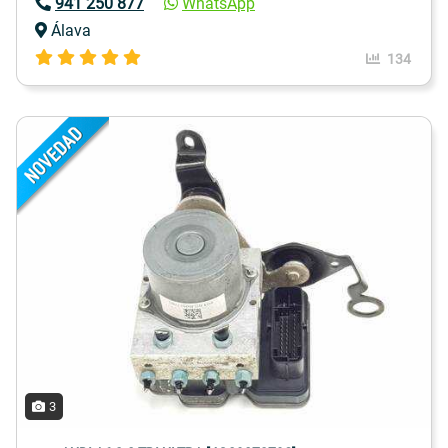
941 250 877
WhatsApp
Álava
134
3