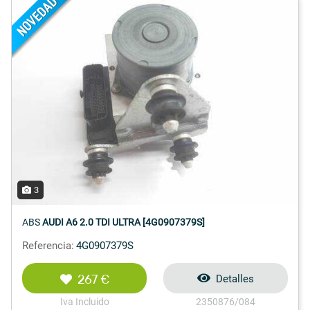
3
ABS
AUDI A6 2.0 TDI ULTRA [4G0907379S]
Referencia:
4G0907379S
267 €
Detalles
Iva Incluido
2350876/084