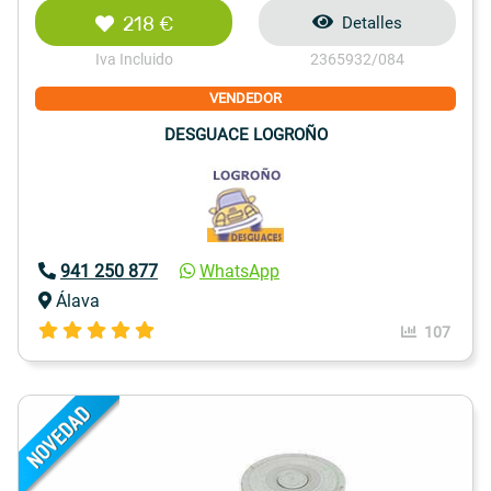
218 €
Detalles
Iva Incluido
2365932/084
VENDEDOR
DESGUACE LOGROÑO
941 250 877
WhatsApp
Álava
107