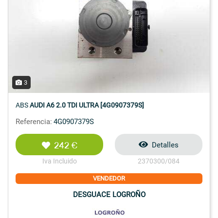
3
ABS
AUDI A6 2.0 TDI ULTRA [4G0907379S]
Referencia:
4G0907379S
242 €
Detalles
Iva Incluido
2370300/084
VENDEDOR
DESGUACE LOGROÑO