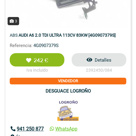
3
ABS
AUDI A6 2.0 TDI ULTRA 113CV 83KW [4G0907379S]
Referencia:
4G0907379S
242 €
Detalles
Iva Incluido
2392450/084
VENDEDOR
DESGUACE LOGROÑO
941 250 877
WhatsApp