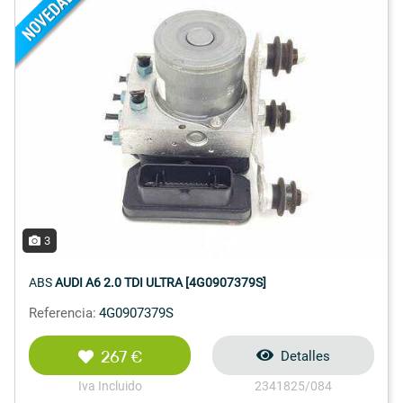
3
ABS
AUDI A6 2.0 TDI ULTRA [4G0907379S]
Referencia:
4G0907379S
267 €
Detalles
Iva Incluido
2341825/084