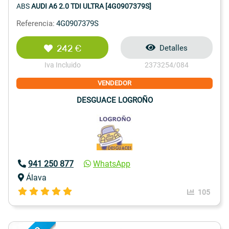
ABS
AUDI A6 2.0 TDI ULTRA [4G0907379S]
Referencia:
4G0907379S
242 €
Detalles
Iva Incluido
2373254/084
VENDEDOR
DESGUACE LOGROÑO
941 250 877
WhatsApp
Álava
105