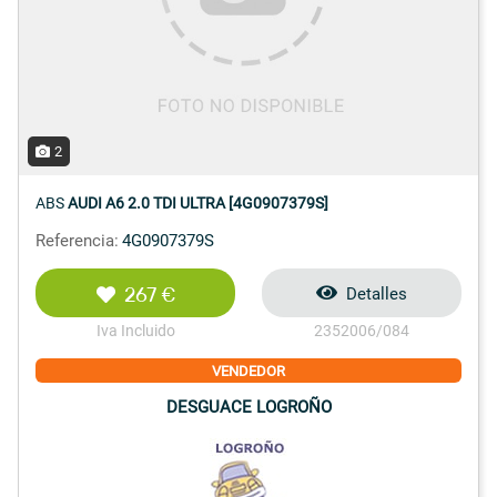
2
ABS
AUDI A6 2.0 TDI ULTRA [4G0907379S]
Referencia:
4G0907379S
267 €
Detalles
Iva Incluido
2352006/084
VENDEDOR
DESGUACE LOGROÑO