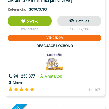
ABS
AUDI A6 2.0 TDI ULTRA [4G0907379S]
Referencia:
4G0907379S
291 €
Detalles
Iva Incluido
2353819/084
VENDEDOR
DESGUACE LOGROÑO
941 250 877
WhatsApp
Álava
107