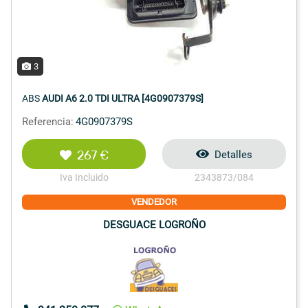
3
ABS
AUDI A6 2.0 TDI ULTRA [4G0907379S]
Referencia:
4G0907379S
267 €
Detalles
Iva Incluido
2343873/084
VENDEDOR
DESGUACE LOGROÑO