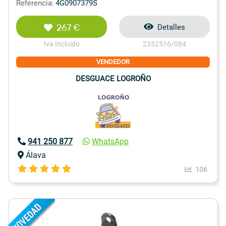
Referencia:
4G0907379S
267 €
Detalles
Iva Incluido
2352516/084
VENDEDOR
DESGUACE LOGROÑO
941 250 877
WhatsApp
Álava
106