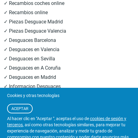
✓ Recambios coches online
✓ Recambios online
✓ Piezas Desguace Madrid
✓ Piezas Desguace Valencia
✓ Desguaces Barcelona
✓ Desguaces en Valencia
✓ Desguaces en Sevilla
✓ Desguaces en A Coruña
✓ Desguaces en Madrid
✓ Informacion Desguaces
Cookies y otras tecnologías
© 2026
Central Desguaces Europiezas
.Todos los derechos
ACEPTAR
reservados.
Al hacer clic en "Aceptar ", aceptas el uso de
cookies de sesión y
terceros
, así como otras tecnologías similares, para mejorar tu
experiencia de navegación, analizar y medir tu grado de
compromiso con nuestro contenido y poder darte anuncios más