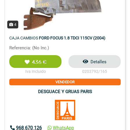
4
CAJA CAMBIOS
FORD FOCUS 1.8 TDCI 115CV (2004)
Referencia: (No Inc.)
436 €
Detalles
Iva Incluido
0203792/165
VENDEDOR
DESGUACE Y GRUAS PARIS
968 670 126
WhatsApp