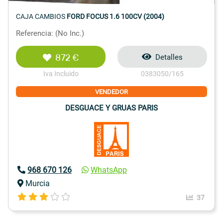
CAJA CAMBIOS
FORD FOCUS 1.6 100CV (2004)
Referencia: (No Inc.)
872 €
Detalles
Iva Incluido
0383050/165
VENDEDOR
DESGUACE Y GRUAS PARIS
968 670 126
WhatsApp
Murcia
37