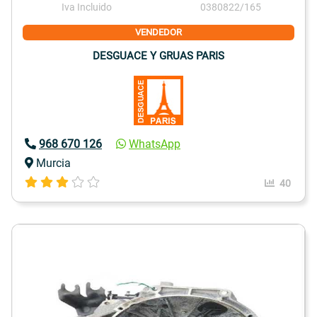
Iva Incluido
0380822/165
VENDEDOR
DESGUACE Y GRUAS PARIS
968 670 126
WhatsApp
Murcia
40