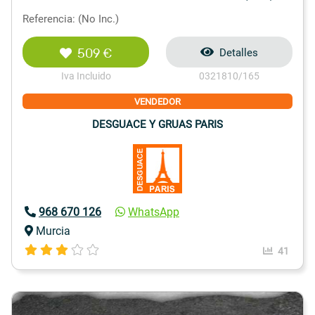
Referencia: (No Inc.)
509 €
Detalles
Iva Incluido
0321810/165
VENDEDOR
DESGUACE Y GRUAS PARIS
968 670 126
WhatsApp
Murcia
41