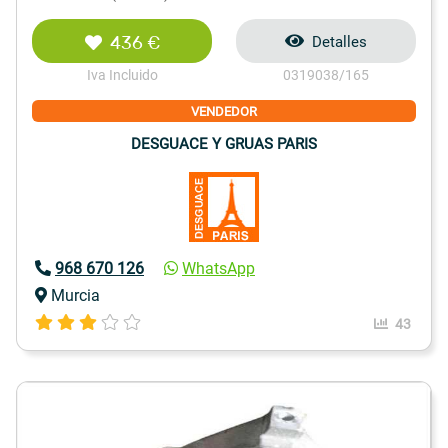
436 €
Detalles
Iva Incluido
0319038/165
VENDEDOR
DESGUACE Y GRUAS PARIS
968 670 126
WhatsApp
Murcia
43