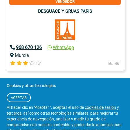
VENDEDOR
DESGUACE Y GRUAS PARIS
968 670 126
WhatsApp
Murcia
46
Cookies y otras tecnologías
ACEPTAR
Al hacer clic en "Aceptar ", aceptas el uso de
cookies de sesión y
terceros
, así como otras tecnologías similares, para mejorar tu
experiencia de navegación, analizar y medir tu grado de
compromiso con nuestro contenido y poder darte anuncios más