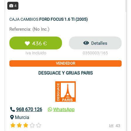
4
CAJA CAMBIOS
FORD FOCUS 1.6 TI (2005)
Referencia: (No Inc.)
436 €
Detalles
Iva Incluido
0350003/165
VENDEDOR
DESGUACE Y GRUAS PARIS
968 670 126
WhatsApp
Murcia
43