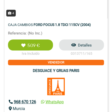
4
CAJA CAMBIOS
FORD FOCUS 1.8 TDCI 115CV (2004)
Referencia: (No Inc.)
509 €
Detalles
Iva Incluido
0313711/165
VENDEDOR
DESGUACE Y GRUAS PARIS
968 670 126
WhatsApp
Murcia