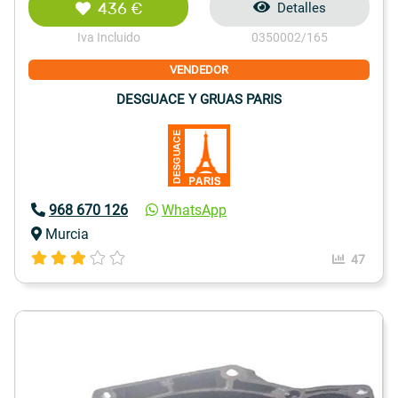
436 €
Detalles
Iva Incluido
0350002/165
VENDEDOR
DESGUACE Y GRUAS PARIS
968 670 126
WhatsApp
Murcia
47