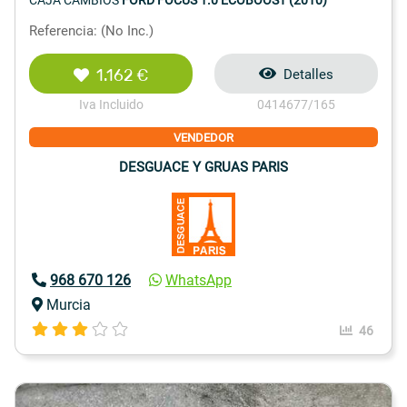
CAJA CAMBIOS
FORD FOCUS 1.0 ECOBOOST (2010)
Referencia: (No Inc.)
1.162 €
Detalles
Iva Incluido
0414677/165
VENDEDOR
DESGUACE Y GRUAS PARIS
968 670 126
WhatsApp
Murcia
46