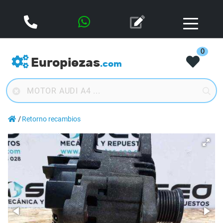
0
Europiezas
.com
Retorno recambios