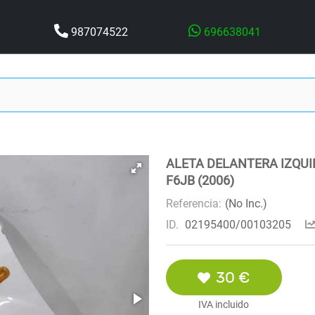
987074522
696638041
ALETA DELANTERA IZQUIE
F6JB (2006)
Referencia:
(No Inc.)
ID.
02195400/00103205
30 €
IVA incluido