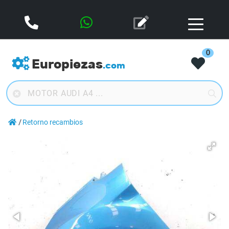
0
Europiezas
.com
Retorno recambios