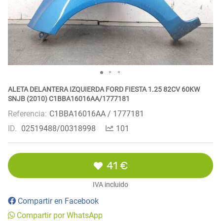
ALETA DELANTERA IZQUIERDA FORD FIESTA 1.25 82CV 60KW
SNJB (2010) C1BBA16016AA/1777181
Referencia:
C1BBA16016AA / 1777181
ID.
02519488/00318998
101
41 €
IVA incluido
Compartir en Facebook
Compartir por WhatsApp