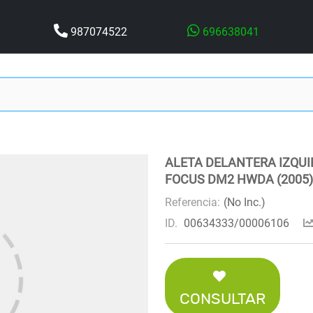
987074522
696638041
ALETA DELANTERA IZQUI
FOCUS DM2 HWDA (2005)
Referencia:
(No Inc.)
ID.
00634333/00006106
CONSULTAR