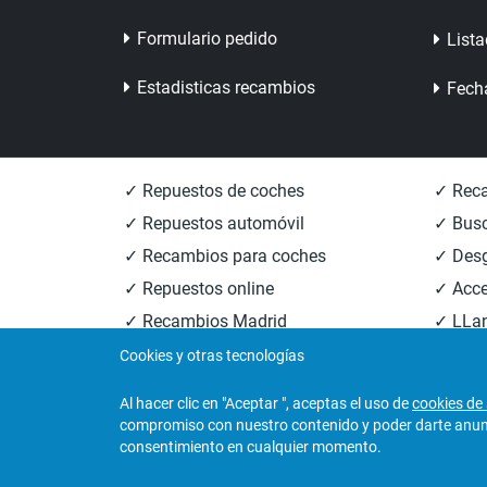
Formulario pedido
Lista
Estadisticas recambios
Fech
✓ Repuestos de coches
✓ Reca
✓ Repuestos automóvil
✓ Busc
✓ Recambios para coches
✓ Des
✓ Repuestos online
✓ Acce
✓ Recambios Madrid
✓ LLan
✓ Recambios Valencia
✓ Reca
Cookies y otras tecnologías
Al hacer clic en "Aceptar ", aceptas el uso de
cookies de 
compromiso con nuestro contenido y poder darte anunci
© 2026
Central Desguaces Europiezas
.Todos los 
consentimiento en cualquier momento.