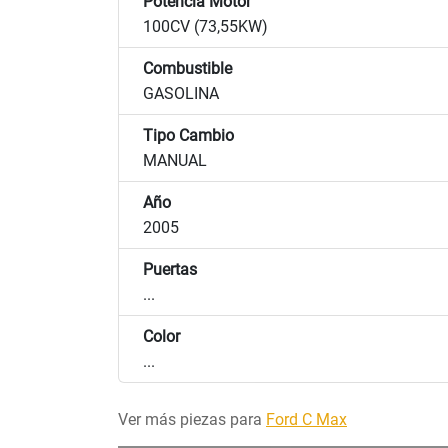
Potencia Motor
100CV (73,55KW)
Combustible
GASOLINA
Tipo Cambio
MANUAL
Año
2005
Puertas
...
Color
...
Ver más piezas para
Ford C Max