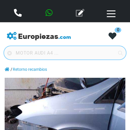
0
Europiezas
.com
Retorno recambios