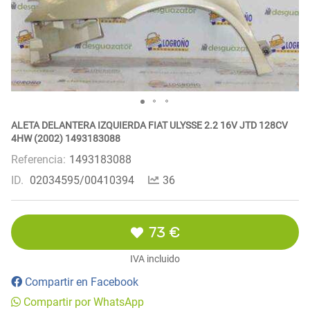
ALETA DELANTERA IZQUIERDA FIAT ULYSSE 2.2 16V JTD 128CV
4HW (2002) 1493183088
Referencia:
1493183088
ID.
02034595/00410394
36
73 €
IVA incluido
Compartir en Facebook
Compartir por WhatsApp