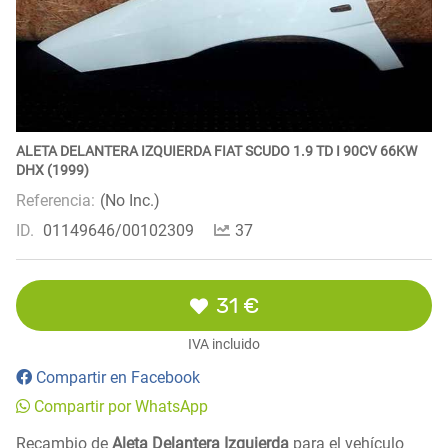
ALETA DELANTERA IZQUIERDA FIAT SCUDO 1.9 TD I 90CV 66KW
DHX (1999)
Referencia:
(No Inc.)
ID.
01149646/00102309
37
31 €
IVA incluido
Compartir en Facebook
Compartir por WhatsApp
Recambio de
Aleta Delantera Izquierda
para el vehículo