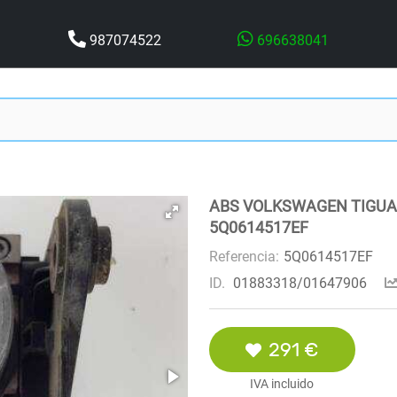
987074522
696638041
ABS VOLKSWAGEN TIGUA
5Q0614517EF
Referencia:
5Q0614517EF
ID.
01883318/01647906
291 €
IVA incluido