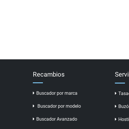
Recambios
Serv
Buscador por marca
Tasa
Buscador por modelo
Buzó
Buscador Avanzado
Host