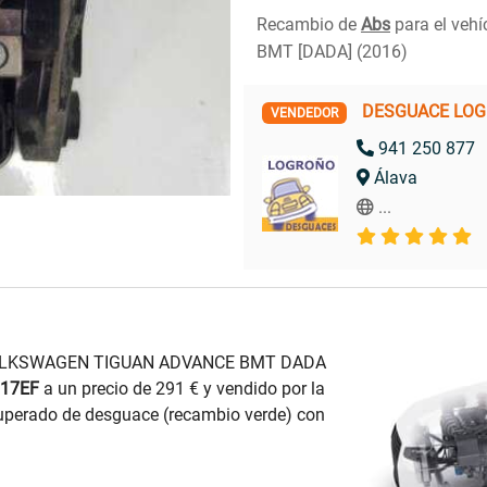
Recambio de
Abs
para el veh
BMT [DADA] (2016)
DESGUACE LO
VENDEDOR
941 250 877
Álava
...
 VOLKSWAGEN TIGUAN ADVANCE BMT DADA
17EF
a un precio de 291 € y vendido por la
erado de desguace (recambio verde) con