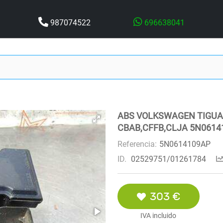
987074522
696638041
ABS VOLKSWAGEN TIGUAN
CBAB,CFFB,CLJA 5N0614
Referencia:
5N0614109AP
ID.
02529751/01261784
303 €
IVA incluido