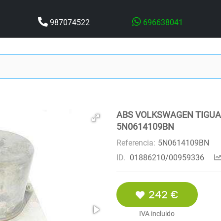
987074522
696638041
ABS VOLKSWAGEN TIGUAN 
5N0614109BN
Referencia:
5N0614109BN
ID.
01886210/00959336
242 €
IVA incluido