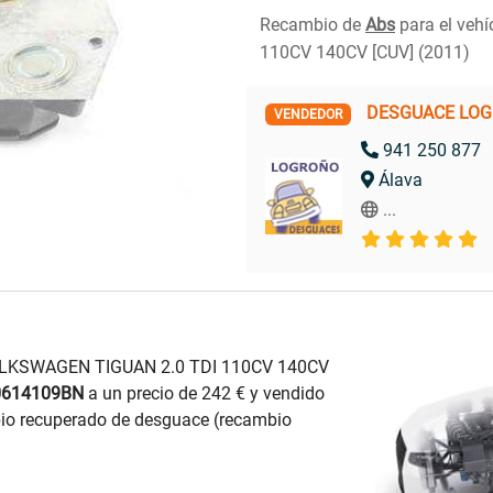
Recambio de
Abs
para el veh
110CV 140CV [CUV] (2011)
DESGUACE LO
VENDEDOR
941 250 877
Álava
...
VOLKSWAGEN TIGUAN 2.0 TDI 110CV 140CV
0614109BN
a un precio de 242 € y vendido
 recuperado de desguace (recambio