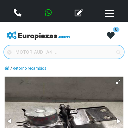
0
Europiezas
.com
Retorno recambios