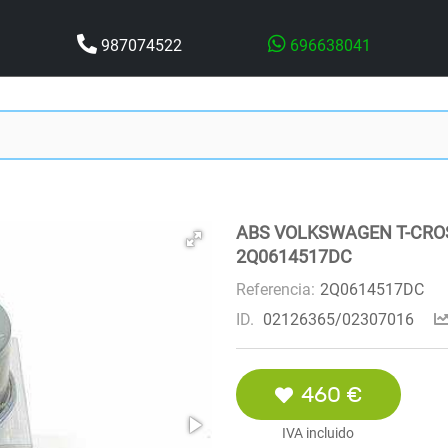
987074522
696638041
ABS VOLKSWAGEN T-CROS
2Q0614517DC
Referencia:
2Q0614517DC
ID.
02126365/02307016
460 €
IVA incluido