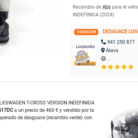
Recambio de
Abs
para el veh
INDEFINIDA (2024)
DESGUACE LO
VENDEDOR
941 250 877
Álava
...
VOLKSWAGEN T-CROSS VERSION INDEFINIDA
517DC
a un precio de 460 € y vendido por la
erado de desguace (recambio verde) con