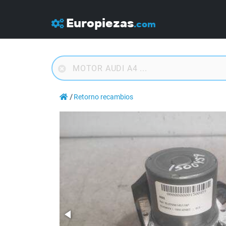
Europiezas
.com
Retorno recambios