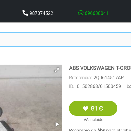
987074522
696638041
ABS VOLKSWAGEN T-CROS
Referencia:
2Q0614517AP
ID.
01502868/01500459
81 €
IVA incluido
Recambio de
Abs
para el veh