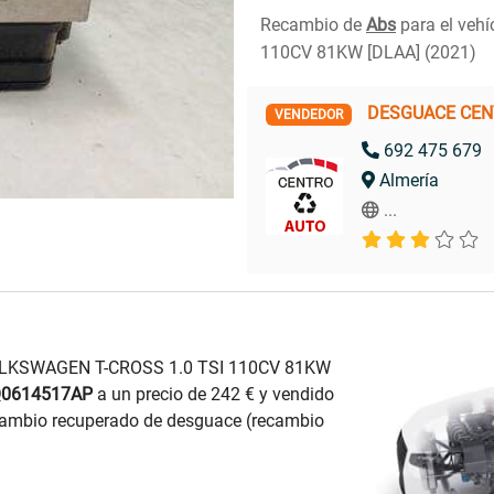
Recambio de
Abs
para el veh
110CV 81KW [DLAA] (2021)
DESGUACE CE
VENDEDOR
692 475 679
Almería
...
VOLKSWAGEN T-CROSS 1.0 TSI 110CV 81KW
0614517AP
a un precio de 242 € y vendido
mbio recuperado de desguace (recambio