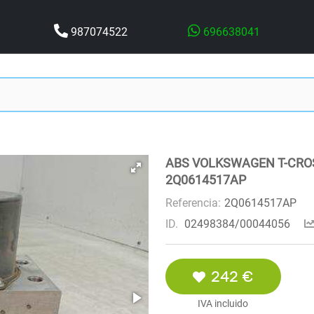
987074522
696638041
ABS VOLKSWAGEN T-CROSS
2Q0614517AP
Referencia:
2Q0614517AP
ID.
02498384/00044056
242 €
IVA incluido