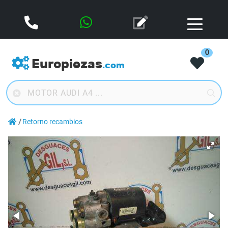
0
Europiezas
.com
Retorno recambios