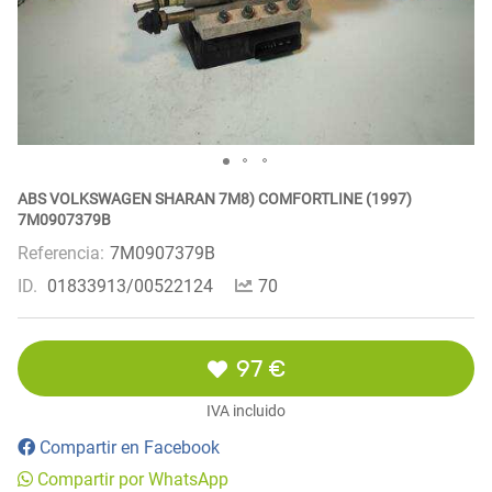
ABS VOLKSWAGEN SHARAN 7M8) COMFORTLINE (1997)
7M0907379B
Referencia:
7M0907379B
ID.
01833913/00522124
70
97 €
IVA incluido
Compartir en Facebook
Compartir por WhatsApp