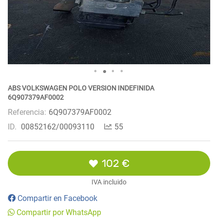
ABS VOLKSWAGEN POLO VERSION INDEFINIDA
6Q907379AF0002
Referencia:
6Q907379AF0002
ID.
00852162/00093110
55
102 €
IVA incluido
Compartir en Facebook
Compartir por WhatsApp