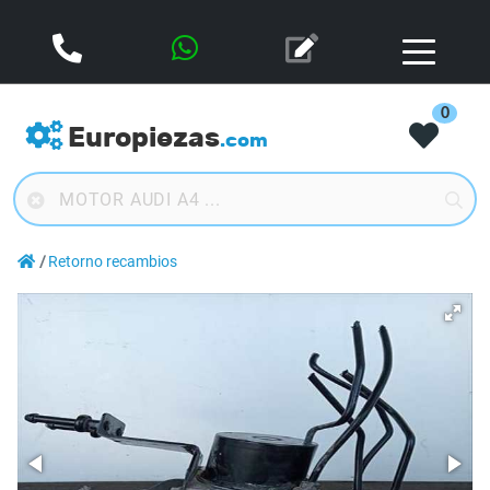
0
Europiezas
.com
Retorno recambios