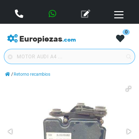
0
Europiezas
.com
Retorno recambios