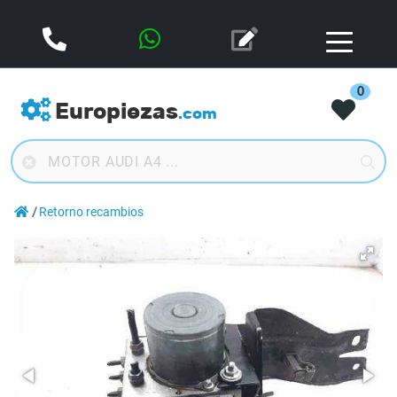
0
Europiezas
.com
Retorno recambios