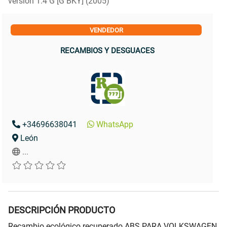
versión 1.4 G [G BKY] (2005)
VENDEDOR
RECAMBIOS Y DESGUACES
+34696638041
WhatsApp
León
...
DESCRIPCIÓN PRODUCTO
Recambio ecológico recuperado ABS PARA VOLKSWAGEN